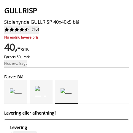
GULLRISP
Stolehynde GULLRISP 40x40x5 blå
(
16
)










Nu endnu lavere pris
40,-
/STK.
Førpris
50,- /stk.
Plus evt. fragt
Farve
: Blå
Levering eller afhentning?
Levering