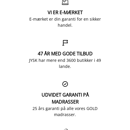

VI ER E-MÆRKET
E-mærket er din garanti for en sikker
handel.

47 ÅR MED GODE TILBUD
JYSK har mere end 3600 butikker i 49
lande.

UDVIDET GARANTI PÅ
MADRASSER
25 års garanti på alle vores GOLD
madrasser.