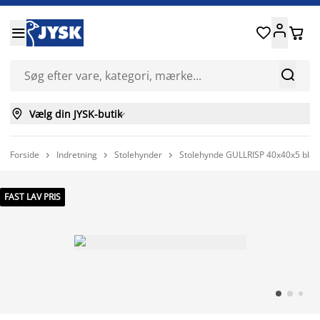






Vælg din JYSK-butik

Forside
Indretning
Stolehynder
Stolehynde GULLRISP 40x40x5 blå



FAST LAV PRIS