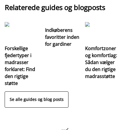
Relaterede guides og blogposts
Indkøberens
favoritter inden
for gardiner
Forskellige
Komfortzoner
fjedertyper i
og komfortlag:
I
madrasser
Sådan vælger
fa
forklaret: Find
du den rigtige
fo
den rigtige
madrasstøtte
o
støtte
Se alle guides og blog posts