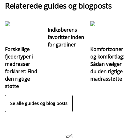
Relaterede guides og blogposts
Indkøberens
favoritter inden
for gardiner
Forskellige
Komfortzoner
fjedertyper i
og komfortlag:
I
madrasser
Sådan vælger
fa
forklaret: Find
du den rigtige
fo
den rigtige
madrasstøtte
o
støtte
Se alle guides og blog posts
