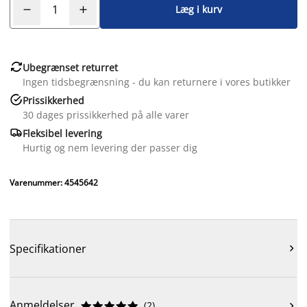
Læg i kurv

Ubegrænset returret
Ingen tidsbegrænsning - du kan returnere i vores butikker

Prissikkerhed
30 dages prissikkerhed på alle varer

Fleksibel levering
Hurtig og nem levering der passer dig
Varenummer: 4545642
Specifikationer

Anmeldelser
(
2
)










