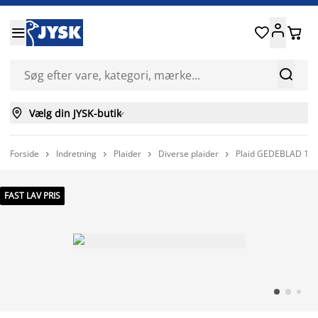






Vælg din JYSK-butik

Forside
Indretning
Plaider
Diverse plaider
Plaid GEDEBLAD 130




FAST LAV PRIS