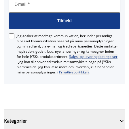
E-mail
*
Tilmeld
Jeg ønsker at modtage kommunikation, herunder personligt
tilpasset kommunikation baseret på mine personoplysninger
og min adfærd, via e‑mail og tredjepartsmedier. Dette omfatter
inspiration, gode tilbud, nye lanceringer og kampagner inden
for hele JYSKs produktsortiment.
Salgs- og leveringsbetingelser
. Jeg kan til enhver tid trække mit samtykke tilbage på JYSKs
hjemmeside. Jeg kan læse mere om, hvordan JYSK behandler
mine personoplysninger, i
Privatlivspolitikken
.

Kategorier