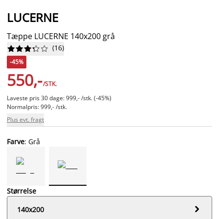
LUCERNE
Tæppe LUCERNE 140x200 grå
(
16
)










-45%
550,-
/STK.
Laveste pris 30 dage: 999,- /stk. (-45%)
Normalpris: 999,- /stk.
Plus evt. fragt
Farve
: Grå
Størrelse

140x200