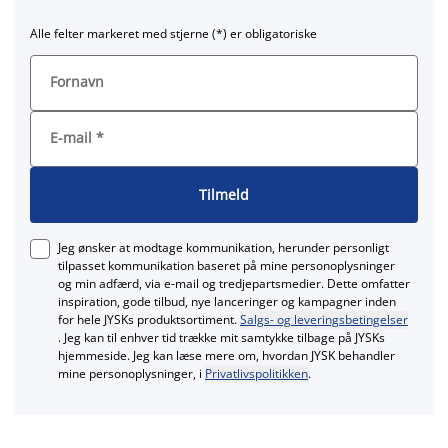
Alle felter markeret med stjerne (*) er obligatoriske
Fornavn
E-mail
*
Tilmeld
Jeg ønsker at modtage kommunikation, herunder personligt
tilpasset kommunikation baseret på mine personoplysninger
og min adfærd, via e‑mail og tredjepartsmedier. Dette omfatter
inspiration, gode tilbud, nye lanceringer og kampagner inden
for hele JYSKs produktsortiment.
Salgs- og leveringsbetingelser
. Jeg kan til enhver tid trække mit samtykke tilbage på JYSKs
hjemmeside. Jeg kan læse mere om, hvordan JYSK behandler
mine personoplysninger, i
Privatlivspolitikken
.