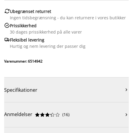

Ubegrænset returret
Ingen tidsbegrænsning - du kan returnere i vores butikker

Prissikkerhed
30 dages prissikkerhed på alle varer

Fleksibel levering
Hurtig og nem levering der passer dig
Varenummer: 6514942
Specifikationer

Anmeldelser
(
16
)










