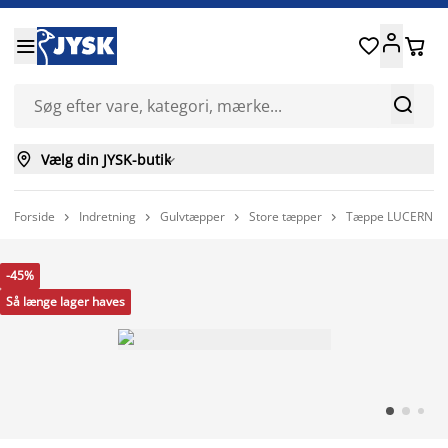






Vælg din JYSK-butik

Forside
Indretning
Gulvtæpper
Store tæpper
Tæppe LUCERNE 1




-45%
Så længe lager haves