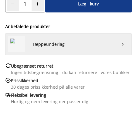
Læg i kurv
Anbefalede produkter
Tæppeunderlag


Ubegrænset returret
Ingen tidsbegrænsning - du kan returnere i vores butikker

Prissikkerhed
30 dages prissikkerhed på alle varer

Fleksibel levering
Hurtig og nem levering der passer dig