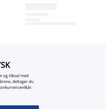
YSK
on og tilbud med
årene, deltager du
konkurrencevilkår.