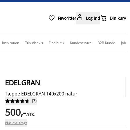



Favoritter
Log ind
Din kurv
Inspiration
Tilbudsavis
Find butik
Kundeservice
B2B Kunde
Job
EDELGRAN
Tæppe EDELGRAN 140x200 natur
(
3
)










500,-
/STK.
Plus evt. fragt