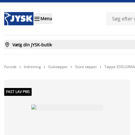

Menu

Vælg din JYSK-butik

Forside
Indretning
Gulvtæpper
Store tæpper
Tæppe EDELGRAN 




FAST LAV PRIS