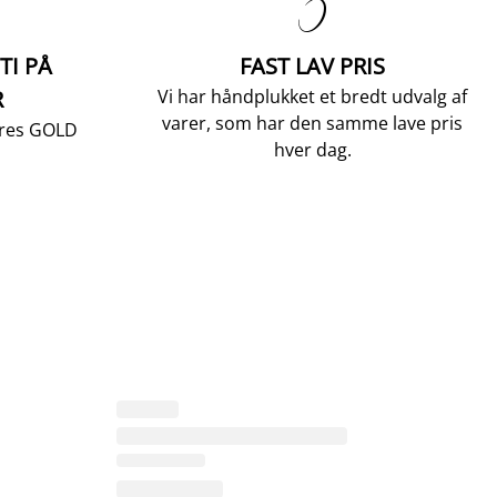

TI PÅ
FAST LAV PRIS
R
Vi har håndplukket et bredt udvalg af
varer, som har den samme lave pris
vores GOLD
hver dag.