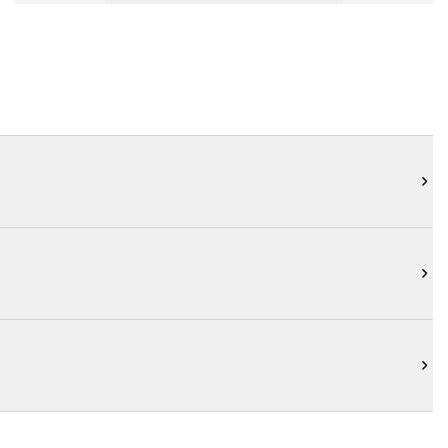


