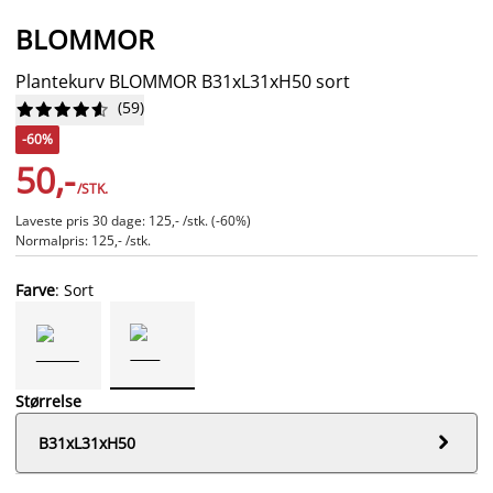
BLOMMOR
Plantekurv BLOMMOR B31xL31xH50 sort
(
59
)










-60%
50,-
/STK.
Laveste pris 30 dage: 125,- /stk. (-60%)
Normalpris: 125,- /stk.
Farve
: Sort
Størrelse

B31xL31xH50