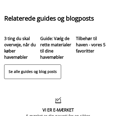
Relaterede guides og blogposts
3 ting du skal
Guide: Vælg de
Tilbehør til
Ve
overveje, når du
rette materialer
haven - vores 5
af
køber
til dine
favoritter
t
havemøbler
havemøbler
Se alle guides og blog posts

VI ER E-MÆRKET
E-mærket er din garanti for en sikker