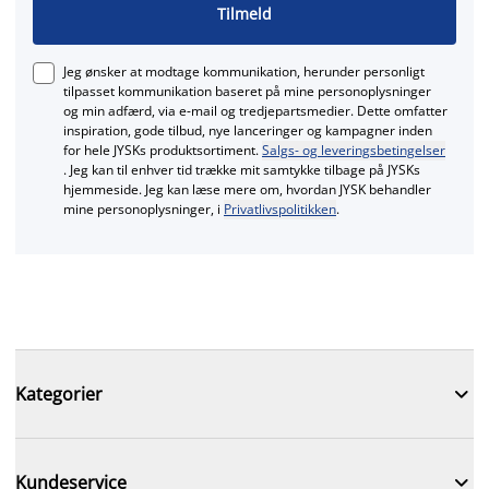
Tilmeld
Jeg ønsker at modtage kommunikation, herunder personligt
tilpasset kommunikation baseret på mine personoplysninger
og min adfærd, via e‑mail og tredjepartsmedier. Dette omfatter
inspiration, gode tilbud, nye lanceringer og kampagner inden
for hele JYSKs produktsortiment.
Salgs- og leveringsbetingelser
. Jeg kan til enhver tid trække mit samtykke tilbage på JYSKs
hjemmeside. Jeg kan læse mere om, hvordan JYSK behandler
mine personoplysninger, i
Privatlivspolitikken
.

Kategorier

Kundeservice