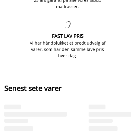
25 års garanti på alle vores GOLD
madrasser.

FAST LAV PRIS
Vi har håndplukket et bredt udvalg af
varer, som har den samme lave pris
hver dag.
Senest sete varer