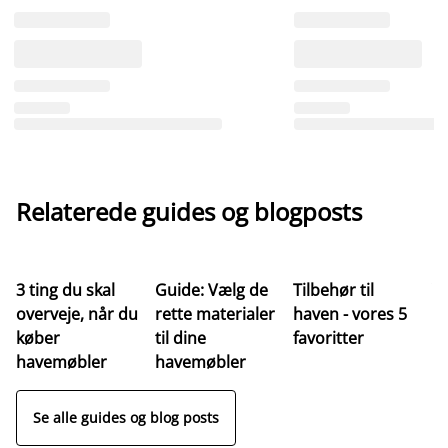
Relaterede guides og blogposts
3 ting du skal
Guide: Vælg de
Tilbehør til
Ve
overveje, når du
rette materialer
haven - vores 5
af
køber
til dine
favoritter
t
havemøbler
havemøbler
Se alle guides og blog posts