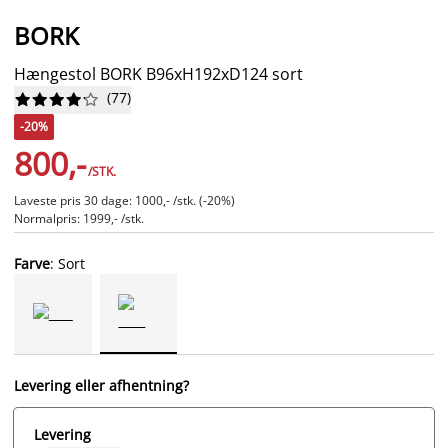
BORK
Hængestol BORK B96xH192xD124 sort
(
77
)










-20%
800,-
/STK.
Laveste pris 30 dage: 1000,- /stk. (-20%)
Normalpris: 1999,- /stk.
Farve
: Sort
Levering eller afhentning?
Levering