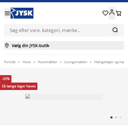






Vælg din JYSK-butik

Forside
Have
Havemøbler
Loungemøbler
Hængekøjer og hæng




-20%
Så længe lager haves