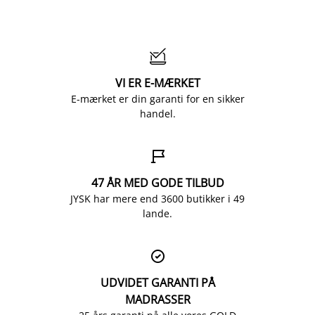

VI ER E-MÆRKET
E-mærket er din garanti for en sikker
handel.

47 ÅR MED GODE TILBUD
JYSK har mere end 3600 butikker i 49
lande.

UDVIDET GARANTI PÅ
MADRASSER