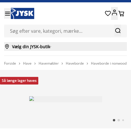






Vælg din JYSK-butik

Forside
Have
Havemøbler
Haveborde
Haveborde i nonwood




Så længe lager haves