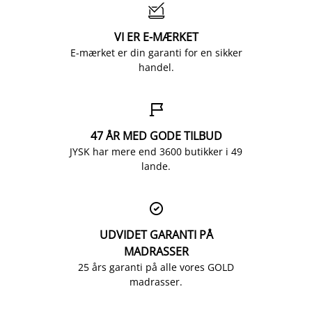

VI ER E-MÆRKET
E-mærket er din garanti for en sikker
handel.

47 ÅR MED GODE TILBUD
JYSK har mere end 3600 butikker i 49
lande.

UDVIDET GARANTI PÅ
MADRASSER
25 års garanti på alle vores GOLD
madrasser.