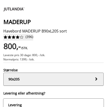
MADERUP
Havebord MADERUP B90xL205 sort
(
396
)










800,-
/STK.
Laveste pris 30 dage: 800,- /stk.
Normalpris: 1399,- /stk.
Størrelse

90x205
Levering eller afhentning?
Levering