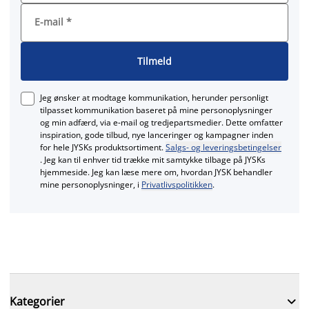
E-mail
*
Tilmeld
Jeg ønsker at modtage kommunikation, herunder personligt
tilpasset kommunikation baseret på mine personoplysninger
og min adfærd, via e‑mail og tredjepartsmedier. Dette omfatter
inspiration, gode tilbud, nye lanceringer og kampagner inden
for hele JYSKs produktsortiment.
Salgs- og leveringsbetingelser
. Jeg kan til enhver tid trække mit samtykke tilbage på JYSKs
hjemmeside. Jeg kan læse mere om, hvordan JYSK behandler
mine personoplysninger, i
Privatlivspolitikken
.

Kategorier