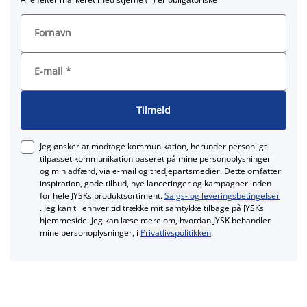
Fornavn
E-mail
*
Tilmeld
Jeg ønsker at modtage kommunikation, herunder personligt
tilpasset kommunikation baseret på mine personoplysninger
og min adfærd, via e‑mail og tredjepartsmedier. Dette omfatter
inspiration, gode tilbud, nye lanceringer og kampagner inden
for hele JYSKs produktsortiment.
Salgs- og leveringsbetingelser
. Jeg kan til enhver tid trække mit samtykke tilbage på JYSKs
hjemmeside. Jeg kan læse mere om, hvordan JYSK behandler
mine personoplysninger, i
Privatlivspolitikken
.