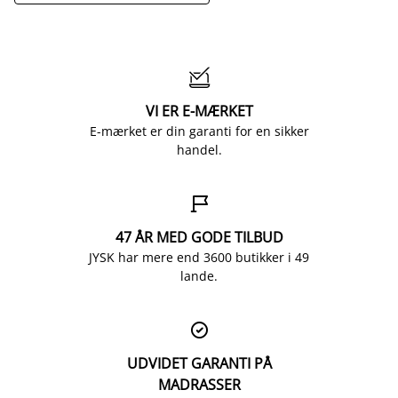

VI ER E-MÆRKET
E-mærket er din garanti for en sikker
handel.

47 ÅR MED GODE TILBUD
JYSK har mere end 3600 butikker i 49
lande.

UDVIDET GARANTI PÅ
MADRASSER