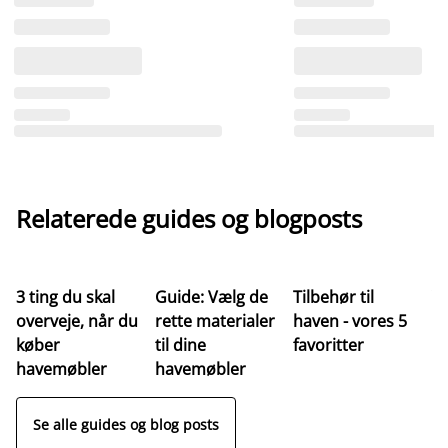
Relaterede guides og blogposts
3 ting du skal
Guide: Vælg de
Tilbehør til
Ve
overveje, når du
rette materialer
haven - vores 5
af
køber
til dine
favoritter
t
havemøbler
havemøbler
Se alle guides og blog posts