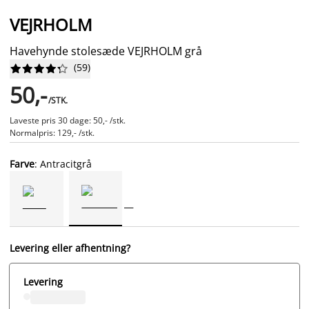
VEJRHOLM
Havehynde stolesæde VEJRHOLM grå
(
59
)










50,-
/STK.
Laveste pris 30 dage: 50,- /stk.
Normalpris: 129,- /stk.
Farve
: Antracitgrå
Levering eller afhentning?
Levering