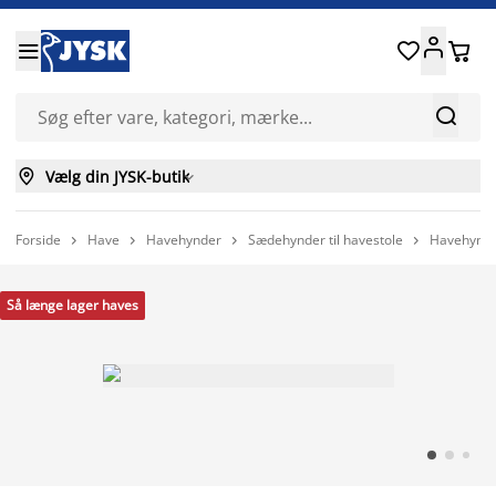






Vælg din JYSK-butik

Forside
Have
Havehynder
Sædehynder til havestole
Havehynde




Så længe lager haves