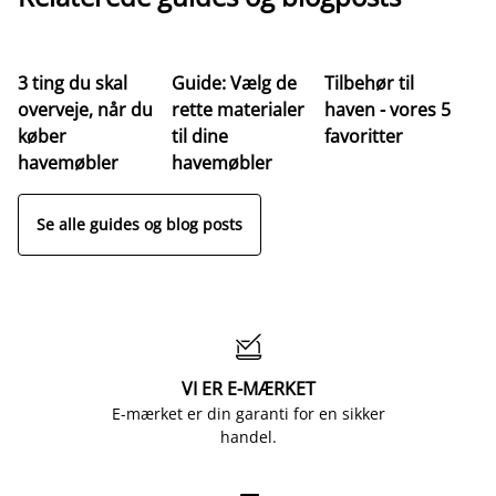
3 ting du skal
Guide: Vælg de
Tilbehør til
Ve
overveje, når du
rette materialer
haven - vores 5
af
køber
til dine
favoritter
t
havemøbler
havemøbler
Se alle guides og blog posts

VI ER E-MÆRKET
E-mærket er din garanti for en sikker
handel.