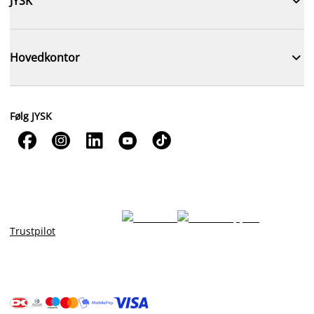

JYSK

Hovedkontor
Følg JYSK





Trustpilot