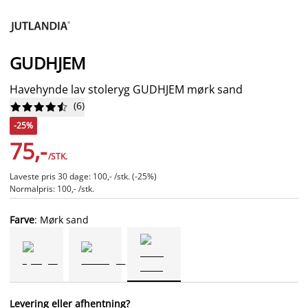
GUDHJEM
Havehynde lav stoleryg GUDHJEM mørk sand
(
6
)










-25%
75,-
/STK.
Laveste pris 30 dage: 100,- /stk. (-25%)
Normalpris: 100,- /stk.
Farve
: Mørk sand
Levering eller afhentning?