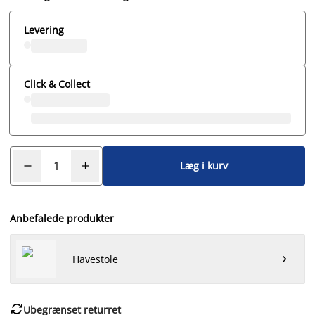
Levering
Click & Collect
Læg i kurv
Anbefalede produkter
Havestole


Ubegrænset returret