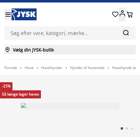






Vælg din JYSK-butik

Forside
Have
Havehynder
Hynder til havestole
Havehynde lav 




-25%
Så længe lager haves