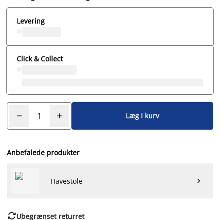
Levering
Click & Collect
Læg i kurv
Anbefalede produkter
Havestole


Ubegrænset returret