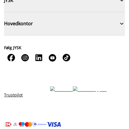

JYSK

Hovedkontor
Følg JYSK





Trustpilot