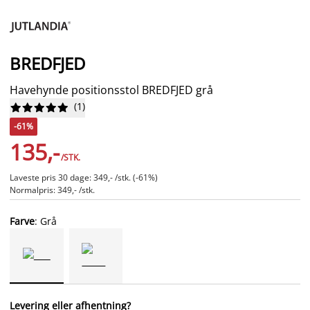
BREDFJED
Havehynde positionsstol BREDFJED grå
(
1
)










-61%
135,-
/STK.
Laveste pris 30 dage: 349,- /stk. (-61%)
Normalpris: 349,- /stk.
Farve
: Grå
Levering eller afhentning?