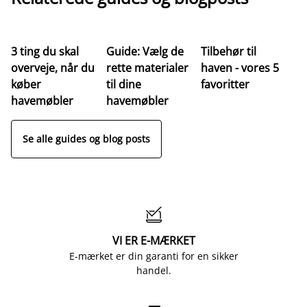
3 ting du skal
Guide: Vælg de
Tilbehør til
Ve
overveje, når du
rette materialer
haven - vores 5
af
køber
til dine
favoritter
t
havemøbler
havemøbler
Se alle guides og blog posts

VI ER E-MÆRKET
E-mærket er din garanti for en sikker
handel.