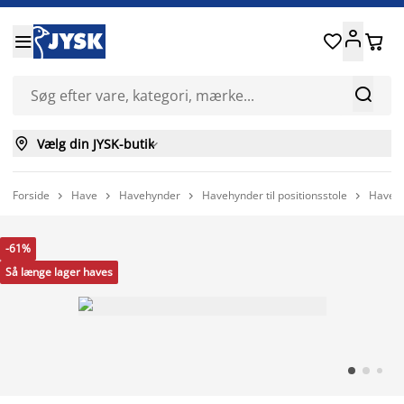






Vælg din JYSK-butik

Forside
Have
Havehynder
Havehynder til positionsstole
Havehy




-61%
Så længe lager haves