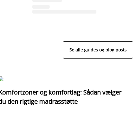
Se alle guides og blog posts
Komfortzoner og komfortlag: Sådan vælger
I
du den rigtige madrasstøtte
o