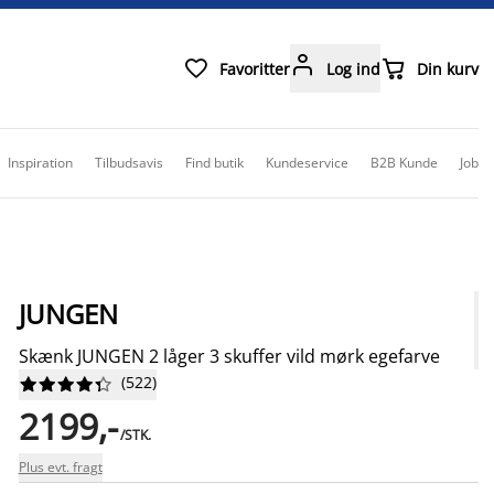



Favoritter
Log ind
Din kurv
Inspiration
Tilbudsavis
Find butik
Kundeservice
B2B Kunde
Job
JUNGEN
Skænk JUNGEN 2 låger 3 skuffer vild mørk egefarve
(
522
)










2199,-
/STK.
Plus evt. fragt