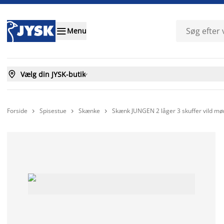

Menu

Vælg din JYSK-butik

Forside
Spisestue
Skænke
Skænk JUNGEN 2 låger 3 skuffer vild mø


