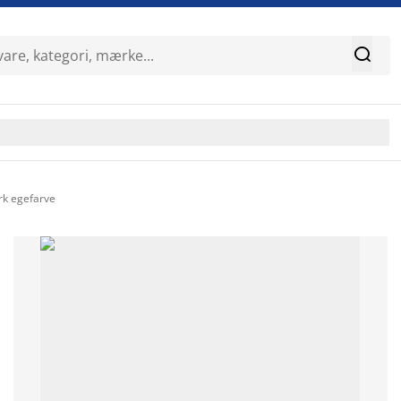

rk egefarve