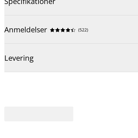
Specifikationer
Anmeldelser
(
522
)










Levering