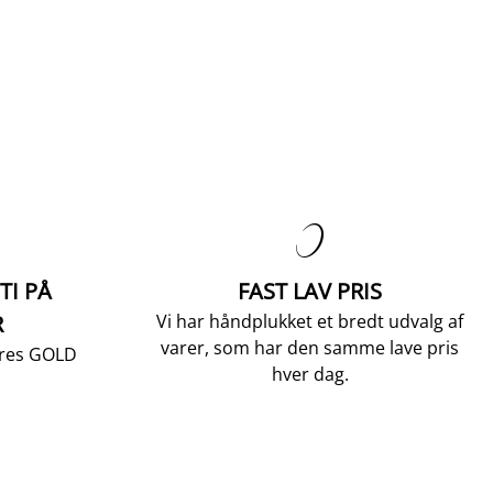

TI PÅ
FAST LAV PRIS
R
Vi har håndplukket et bredt udvalg af
varer, som har den samme lave pris
vores GOLD
hver dag.