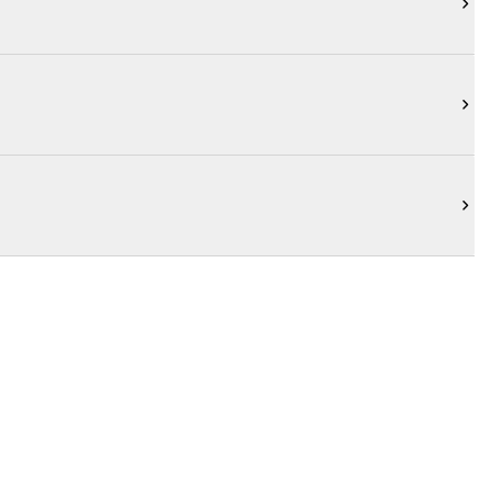


