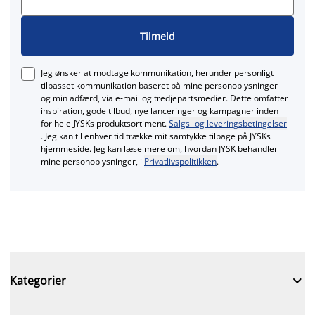
Tilmeld
Jeg ønsker at modtage kommunikation, herunder personligt
tilpasset kommunikation baseret på mine personoplysninger
og min adfærd, via e‑mail og tredjepartsmedier. Dette omfatter
inspiration, gode tilbud, nye lanceringer og kampagner inden
for hele JYSKs produktsortiment.
Salgs- og leveringsbetingelser
. Jeg kan til enhver tid trække mit samtykke tilbage på JYSKs
hjemmeside. Jeg kan læse mere om, hvordan JYSK behandler
mine personoplysninger, i
Privatlivspolitikken
.

Kategorier