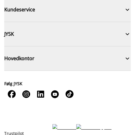

Kundeservice

JYSK

Hovedkontor
Følg JYSK





Trustpilot