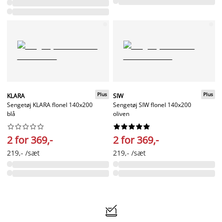
Plus
Plus
KLARA
SIW
Sengetøj KLARA flonel 140x200
Sengetøj SIW flonel 140x200
blå
oliven




















2 for 369,-
2 for 369,-
219,- /sæt
219,- /sæt
