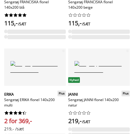
Sengetøj FRANCISKA flonel
Sengetøj FRANCISKA flonel
140x200 blå
140x200 beige




















115,-
115,-
/SÆT
/SÆT
Nyhed
Plus
Plus
ERIKA
JANNI
Sengetøj ERIKA flonel 140x200
Sengetøj JANNI flonel 140x200
multi
natur




















2 for 369,-
219,-
/SÆT
219,- /sæt