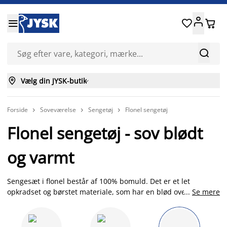






Vælg din JYSK-butik

Forside
Soveværelse
Sengetøj
Flonel sengetøj



Flonel sengetøj - sov blødt
og varmt
Sengesæt i flonel består af 100% bomuld. Det er et let
opkradset og børstet materiale, som har en blød overflade og
...
Se mere
er varmere end andre slags sengetøj. Derfor foretrækker
nogle mennesker at sove med flonel om vinteren. Hos JYSK
kan du købe flonelsengetøj med mønstre til en almindelige