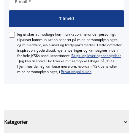
E-mail
*
Tilmeld
Jeg ønsker at modtage kommunikation, herunder personligt
tilpasset kommunikation baseret på mine personoplysninger
og min adfærd, via e‑mail og tredjepartsmedier. Dette omfatter
inspiration, gode tilbud, nye lanceringer og kampagner inden
for hele JYSKs produktsortiment.
Salgs- og leveringsbetingelser
. Jeg kan til enhver tid trække mit samtykke tilbage på JYSKs
hjemmeside. Jeg kan læse mere om, hvordan JYSK behandler
mine personoplysninger, i
Privatlivspolitikken
.

Kategorier