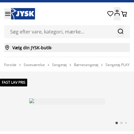






Vælg din JYSK-butik

Forside
Soveværelse
Sengetøj
Børnesengetøj
Sengetøj PLAYST




FAST LAV PRIS