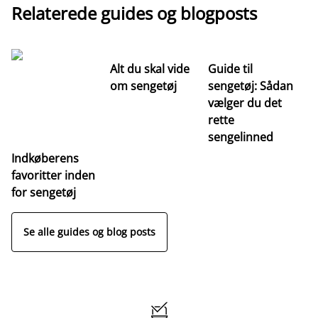
Relaterede guides og blogposts
Alt du skal vide
Guide til
S
om sengetøj
sengetøj: Sådan
st
vælger du det
hv
rette
ri
sengelinned
Indkøberens
favoritter inden
for sengetøj
Se alle guides og blog posts
