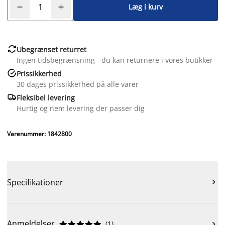
Læg i kurv

Ubegrænset returret
Ingen tidsbegrænsning - du kan returnere i vores butikker

Prissikkerhed
30 dages prissikkerhed på alle varer

Fleksibel levering
Hurtig og nem levering der passer dig
Varenummer: 1842800
Specifikationer

Anmeldelser
(
1
)










