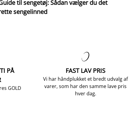
Guide til sengetøj: Sådan vælger du det
S
rette sengelinned

TI PÅ
FAST LAV PRIS
R
Vi har håndplukket et bredt udvalg af
varer, som har den samme lave pris
vores GOLD
hver dag.