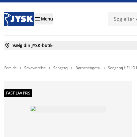

Menu

Vælg din JYSK-butik

Forside
Soveværelse
Sengetøj
Børnesengetøj
Sengetøj HELLO 




FAST LAV PRIS