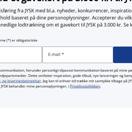
øring fra JYSK med bl.a. nyheder, konkurrencer, inspirati
dhold baseret på dine personoplysninger. Accepterer du vilk
nedlige lodtrækning om et gavekort til JYSK på 3.000 kr. Se 
rne (*) er obligatoriske
E-mail
*
kommunikation, herunder personligt tilpasset kommunikation baseret på mine p
redjepartsmedier. Dette omfatter inspiration, gode tilbud, nye lanceringer og ka
- og leveringsbetingelser
. Jeg kan til enhver tid trække mit samtykke tilbage på 
JYSK behandler mine personoplysninger, i
Privatlivspolitikken
.