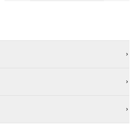


