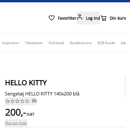



Favoritter
Log ind
Din kurv
Inspiration
Tilbudsavis
Find butik
Kundeservice
B2B Kunde
Job
HELLO KITTY
Sengetøj HELLO KITTY 140x200 blå
(
0
)










200,-
/SÆT
Plus evt. fragt