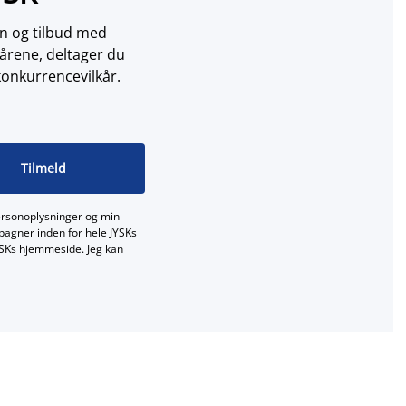
on og tilbud med
årene, deltager du
konkurrencevilkår.
Tilmeld
ersonoplysninger og min
mpagner inden for hele JYSKs
JYSKs hjemmeside. Jeg kan