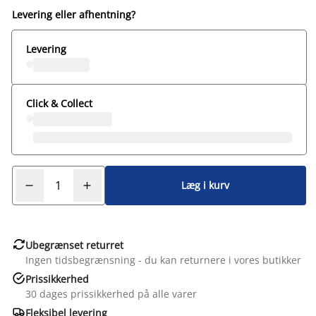
Levering eller afhentning?
Levering
Click & Collect
Læg i kurv

Ubegrænset returret
Ingen tidsbegrænsning - du kan returnere i vores butikker

Prissikkerhed
30 dages prissikkerhed på alle varer

Fleksibel levering