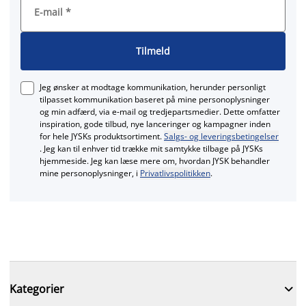
E-mail
*
Tilmeld
Jeg ønsker at modtage kommunikation, herunder personligt
tilpasset kommunikation baseret på mine personoplysninger
og min adfærd, via e‑mail og tredjepartsmedier. Dette omfatter
inspiration, gode tilbud, nye lanceringer og kampagner inden
for hele JYSKs produktsortiment.
Salgs- og leveringsbetingelser
. Jeg kan til enhver tid trække mit samtykke tilbage på JYSKs
hjemmeside. Jeg kan læse mere om, hvordan JYSK behandler
mine personoplysninger, i
Privatlivspolitikken
.

Kategorier