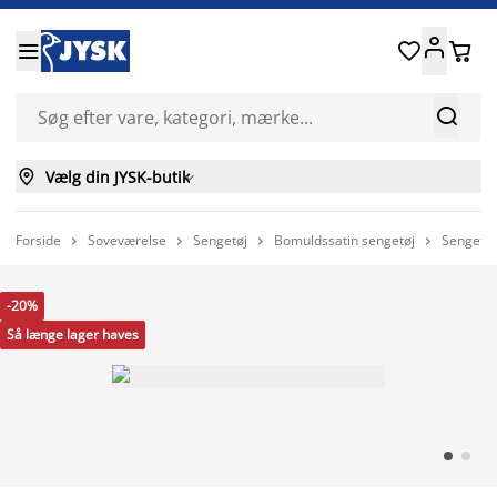






Vælg din JYSK-butik

Forside
Soveværelse
Sengetøj
Bomuldssatin sengetøj
Sengetøj




-20%
Så længe lager haves