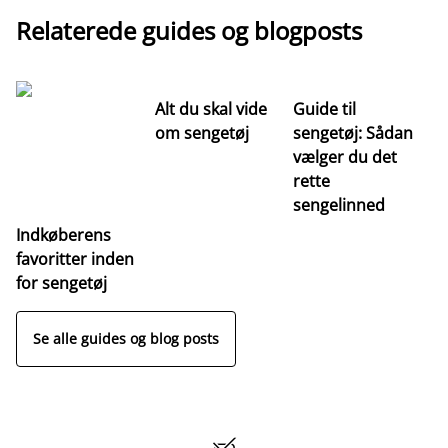
Relaterede guides og blogposts
Alt du skal vide
Guide til
S
om sengetøj
sengetøj: Sådan
st
vælger du det
hv
rette
ri
sengelinned
Indkøberens
favoritter inden
for sengetøj
Se alle guides og blog posts