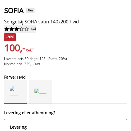
SOFIA
Plus
Sengetøj SOFIA satin 140x200 hvid
(
4
)










-20%
100,-
/SÆT
Laveste pris 30 dage: 125,- /sæt (-20%)
Normalpris: 329,- /sæt
Farve
: Hvid
Levering eller afhentning?
Levering