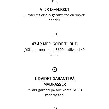

VI ER E-MÆRKET
E-mærket er din garanti for en sikker
handel.

47 ÅR MED GODE TILBUD
JYSK har mere end 3600 butikker i 49
lande.

UDVIDET GARANTI PÅ
MADRASSER
25 års garanti på alle vores GOLD
madrasser.