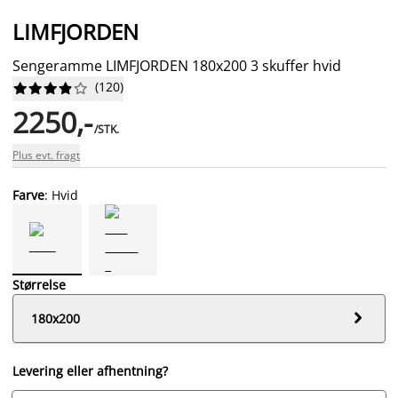
LIMFJORDEN
Sengeramme LIMFJORDEN 180x200 3 skuffer hvid
(
120
)










2250,-
/STK.
Plus evt. fragt
Farve
: Hvid
Størrelse

180x200
Levering eller afhentning?