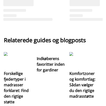
Relaterede guides og blogposts
Indkøberens
favoritter inden
for gardiner
Forskellige
Komfortzoner
fjedertyper i
og komfortlag:
I
madrasser
Sådan vælger
fa
forklaret: Find
du den rigtige
fo
den rigtige
madrasstøtte
o
støtte