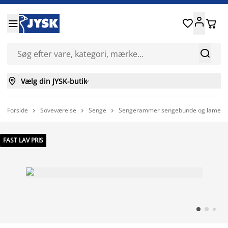






Vælg din JYSK-butik

Forside
Soveværelse
Senge
Sengerammer sengebunde og lamelle



FAST LAV PRIS