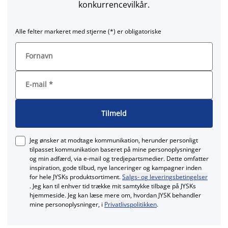
konkurrencevilkår.
Alle felter markeret med stjerne (*) er obligatoriske
Fornavn
E-mail
*
Tilmeld
Jeg ønsker at modtage kommunikation, herunder personligt
tilpasset kommunikation baseret på mine personoplysninger
og min adfærd, via e‑mail og tredjepartsmedier. Dette omfatter
inspiration, gode tilbud, nye lanceringer og kampagner inden
for hele JYSKs produktsortiment.
Salgs- og leveringsbetingelser
. Jeg kan til enhver tid trække mit samtykke tilbage på JYSKs
hjemmeside. Jeg kan læse mere om, hvordan JYSK behandler
mine personoplysninger, i
Privatlivspolitikken
.