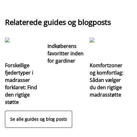
Relaterede guides og blogposts
Indkøberens
favoritter inden
for gardiner
Forskellige
Komfortzoner
fjedertyper i
og komfortlag:
I
madrasser
Sådan vælger
fa
forklaret: Find
du den rigtige
fo
den rigtige
madrasstøtte
o
støtte
Se alle guides og blog posts