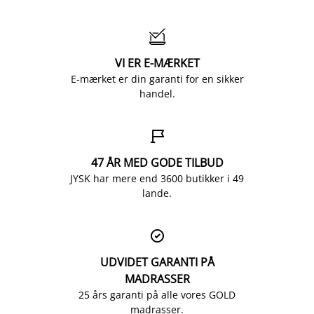

VI ER E-MÆRKET
E-mærket er din garanti for en sikker
handel.

47 ÅR MED GODE TILBUD
JYSK har mere end 3600 butikker i 49
lande.

UDVIDET GARANTI PÅ
MADRASSER
25 års garanti på alle vores GOLD
madrasser.