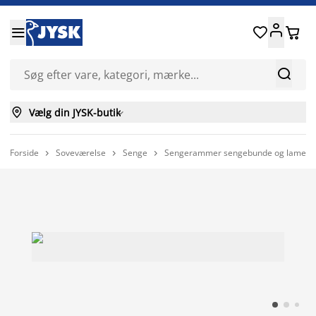






Vælg din JYSK-butik

Forside
Soveværelse
Senge
Sengerammer sengebunde og lamelle


