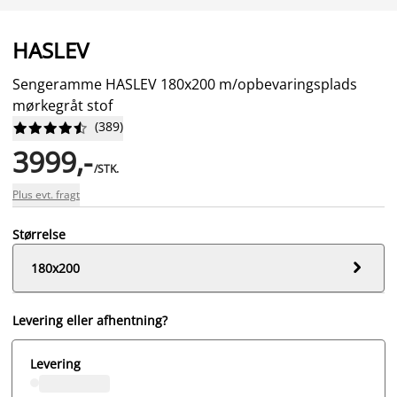
HASLEV
Sengeramme HASLEV 180x200 m/opbevaringsplads
mørkegråt stof
(
389
)










3999,-
/STK.
Plus evt. fragt
Størrelse

180x200
Levering eller afhentning?
Levering