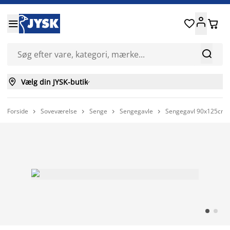






Vælg din JYSK-butik

Forside
Soveværelse
Senge
Sengegavle
Sengegavl 90x125cm 



