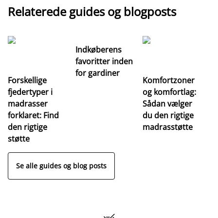
Relaterede guides og blogposts
Indkøberens
favoritter inden
for gardiner
Forskellige
Komfortzoner
fjedertyper i
og komfortlag:
I
madrasser
Sådan vælger
fa
forklaret: Find
du den rigtige
fo
den rigtige
madrasstøtte
o
støtte
Se alle guides og blog posts