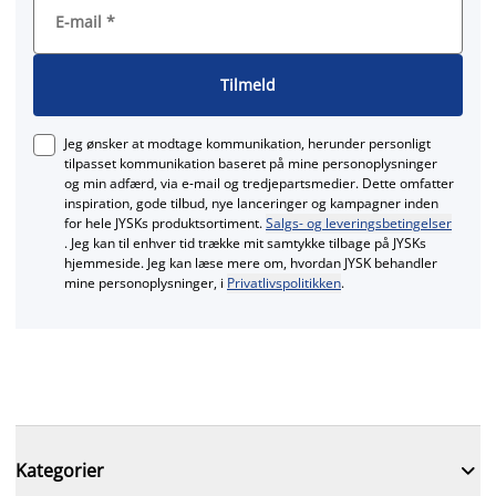
E-mail
*
Tilmeld
Jeg ønsker at modtage kommunikation, herunder personligt
tilpasset kommunikation baseret på mine personoplysninger
og min adfærd, via e‑mail og tredjepartsmedier. Dette omfatter
inspiration, gode tilbud, nye lanceringer og kampagner inden
for hele JYSKs produktsortiment.
Salgs- og leveringsbetingelser
. Jeg kan til enhver tid trække mit samtykke tilbage på JYSKs
hjemmeside. Jeg kan læse mere om, hvordan JYSK behandler
mine personoplysninger, i
Privatlivspolitikken
.

Kategorier