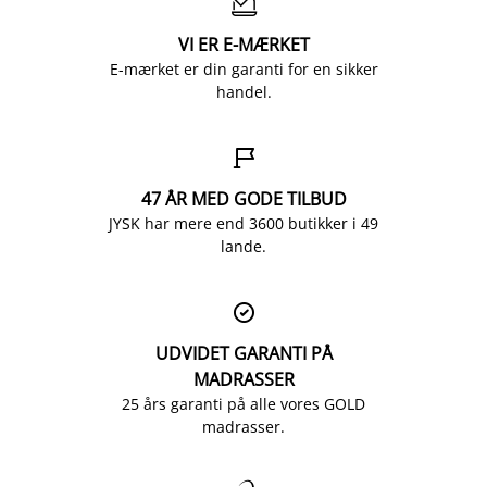

VI ER E-MÆRKET
E-mærket er din garanti for en sikker
handel.

47 ÅR MED GODE TILBUD
JYSK har mere end 3600 butikker i 49
lande.

UDVIDET GARANTI PÅ
MADRASSER
25 års garanti på alle vores GOLD
madrasser.