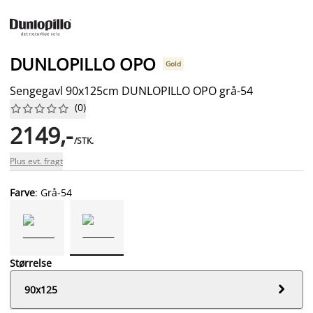
DUNLOPILLO OPO
Gold
Sengegavl 90x125cm DUNLOPILLO OPO grå-54
(
0
)










2149,-
/STK.
Plus evt. fragt
Farve
: Grå-54
Størrelse

90x125