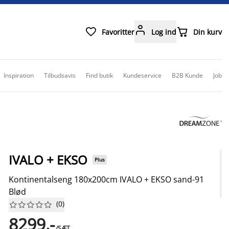



Favoritter
Log ind
Din kurv
Inspiration
Tilbudsavis
Find butik
Kundeservice
B2B Kunde
Job
IVALO + EKSO
Plus
Kontinentalseng 180x200cm IVALO + EKSO sand-91
Blød
(
0
)










8299,-
/SÆT