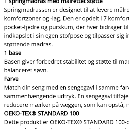
1 springmadras med målrettet støtte
Springmadrassen er designet til at levere målre
komfortzoner og -lag. Den er opdelt i 7 komfo
pocket‑fjedre og purskum, der hver bidrager til
indkapslet i sin egen stofpose og tilpasser sig 
støttende madras.
1 base
Basen giver forbedret stabilitet og støtte til 
balanceret søvn.
Farve
Match din seng med en sengegavl i samme farv
sammenhængende udtryk. En sengegavl tilføjer 
reducere mærker på væggen, som kan opstå, n
OEKO‑TEX® STANDARD 100
Dette produkt er OEKO‑TEX® STANDARD 100‑cert