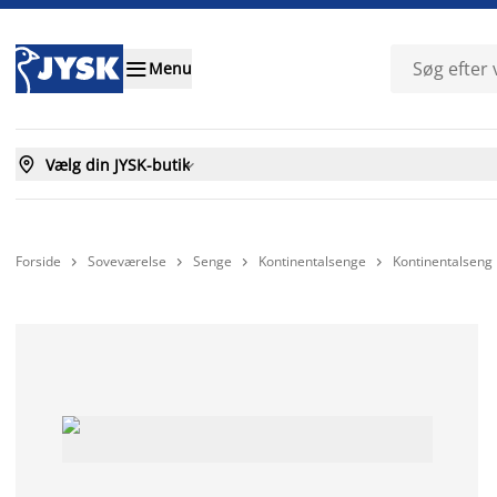

Menu

Vælg din JYSK-butik

Forside
Soveværelse
Senge
Kontinentalsenge
Kontinentalseng



