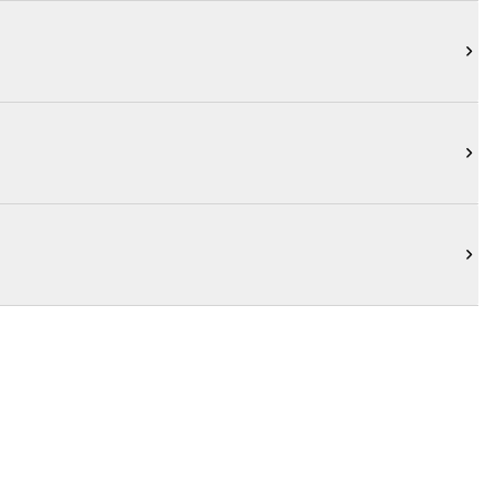


