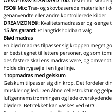
OEKO‑TEX® STANDARD 100:
Testet for skadeli
FSC® Mix:
Træ‑ og skovbaserede materialer i d
genanvendte eller andre kontrollerede kilder
DREAMZONE®:
Kvalitetsmadrasser og -senge til
15 års garanti:
Et langtidsholdbart valg
Blød madras
En blød madras tilpasser sig kroppen meget god
er bedst egnet til lettere personer, og som tom
des fastere skal ens madras være, og omvendt. 
holde din rygsøjle i en lige linje.
1 topmadras med gelskum
Gelskum tilpasser sig din krop. Det fordeler di
muskler og led. Den åbne cellestruktur og gel
luftgennemstrømningen og lede overskydende
blødere. Betrækket kan vaskes ved 60°C.