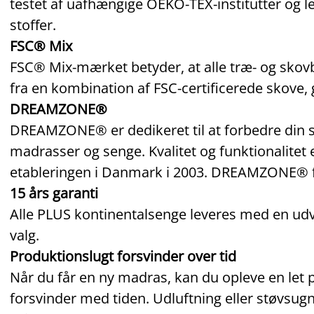
testet af uafhængige OEKO‑TEX‑institutter og l
stoffer.
FSC® Mix
FSC® Mix‑mærket betyder, at alle træ‑ og sko
fra en kombination af FSC‑certificerede skove, 
DREAMZONE®
DREAMZONE® er dedikeret til at forbedre din s
madrasser og senge. Kvalitet og funktionalitet 
etableringen i Danmark i 2003. DREAMZONE® få
15 års garanti
Alle PLUS kontinentalsenge leveres med en udvid
valg.
Produktionslugt forsvinder over tid
Når du får en ny madras, kan du opleve en let p
forsvinder med tiden. Udluftning eller støvsu