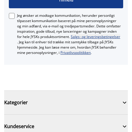
Jeg ønsker at modtage kommunikation, herunder personligt
tilpasset kommunikation baseret på mine personoplysninger
og min adfærd, via e‑mail og tredjepartsmedier. Dette omfatter
inspiration, gode tilbud, nye lanceringer og kampagner inden
for hele JYSKs produktsortiment.
Salgs- og leveringsbetingelser
. Jeg kan til enhver tid trække mit samtykke tilbage på JYSKs
hjemmeside. Jeg kan læse mere om, hvordan JYSK behandler
mine personoplysninger, i
Privatlivspolitikken
.

Kategorier

Kundeservice