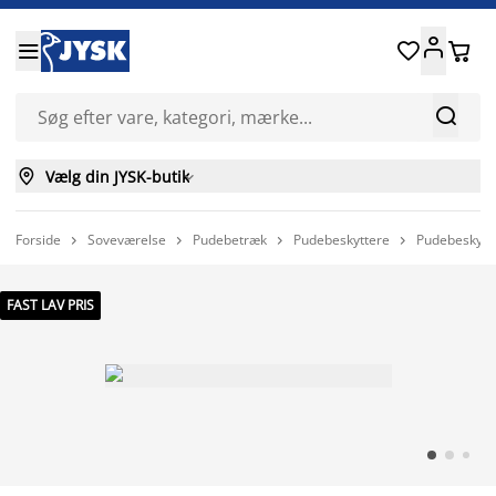






Vælg din JYSK-butik

Forside
Soveværelse
Pudebetræk
Pudebeskyttere
Pudebeskytt




FAST LAV PRIS