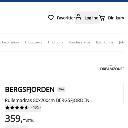



Favoritter
Log ind
Din kurv
Inspiration
Tilbudsavis
Find butik
Kundeservice
B2B Kunde
Job
BERGSFJORDEN
Plus
Rullemadras 80x200cm BERGSFJORDEN
(
499
)










359,-
/STK.