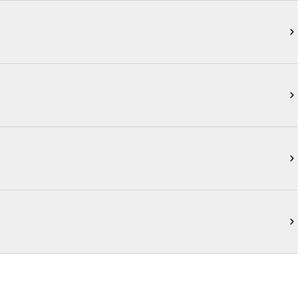



