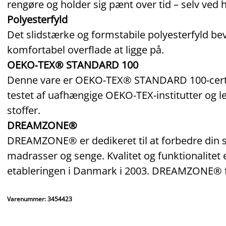
rengøre og holder sig pænt over tid – selv ved 
Polyesterfyld
Det slidstærke og formstabile polyesterfyld be
komfortabel overflade at ligge på.
OEKO‑TEX® STANDARD 100
Denne vare er OEKO‑TEX® STANDARD 100‑certifi
testet af uafhængige OEKO‑TEX‑institutter og l
stoffer.
DREAMZONE®
DREAMZONE® er dedikeret til at forbedre din s
madrasser og senge. Kvalitet og funktionalitet 
etableringen i Danmark i 2003. DREAMZONE® få
Varenummer: 3454423