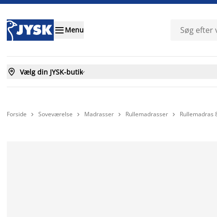

Menu

Vælg din JYSK-butik

Forside
Soveværelse
Madrasser
Rullemadrasser
Rullemadras



