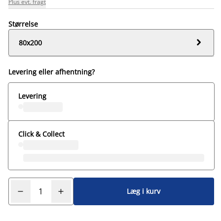
Plus evt. fragt
Størrelse

80x200
Levering eller afhentning?
Levering
Click & Collect
Læg i kurv