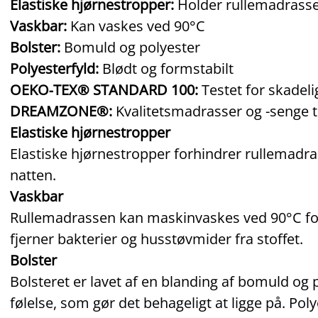
Elastiske hjørnestropper:
Holder rullemadrasse
Vaskbar:
Kan vaskes ved 90°C
Bolster:
Bomuld og polyester
Polyesterfyld:
Blødt og formstabilt
OEKO‑TEX® STANDARD 100:
Testet for skadeli
DREAMZONE®:
Kvalitetsmadrasser og -senge til
Elastiske hjørnestropper
Elastiske hjørnestropper forhindrer rullemadrass
natten.
Vaskbar
Rullemadrassen kan maskinvaskes ved 90°C for 
fjerner bakterier og husstøvmider fra stoffet.
Bolster
Bolsteret er lavet af en blanding af bomuld og 
følelse, som gør det behageligt at ligge på. Poly