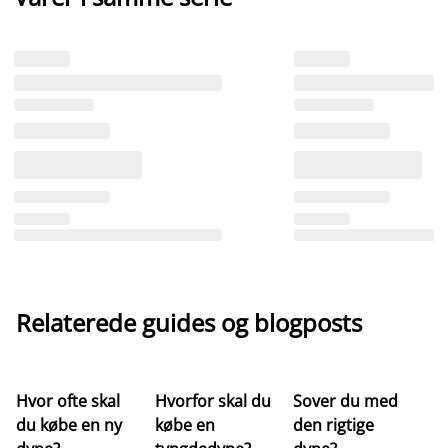
Relaterede guides og blogposts
Hvor ofte skal
Hvorfor skal du
Sover du med
Hv
du købe en ny
købe en
den rigtige
st