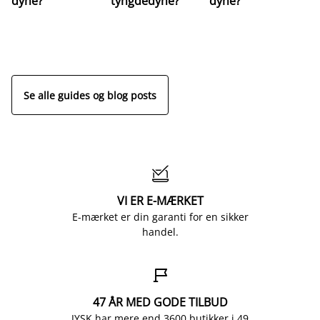
dyne?
tyngdedyne?
dyne?
re
Se alle guides og blog posts

VI ER E-MÆRKET
E-mærket er din garanti for en sikker
handel.

47 ÅR MED GODE TILBUD
JYSK har mere end 3600 butikker i 49