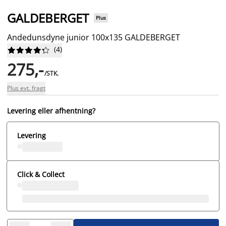
GALDEBERGET
Plus
Andedunsdyne junior 100x135 GALDEBERGET
(
4
)










275,-
/STK.
Plus evt. fragt
Levering eller afhentning?
Levering
Click & Collect