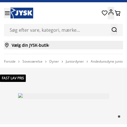






Vælg din JYSK-butik

Forside
Soveværelse
Dyner
Juniordyner
Andedunsdyne junior




FAST LAV PRIS