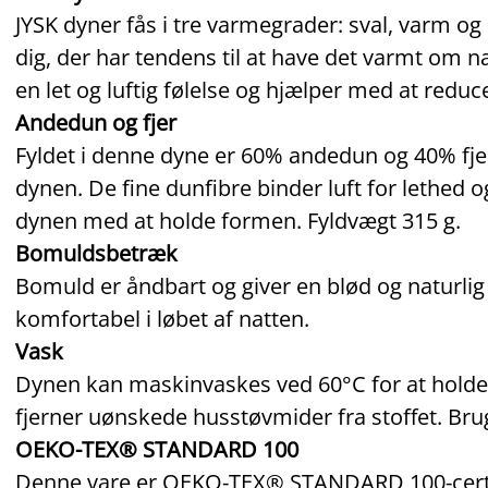
JYSK dyner fås i tre varmegrader: sval, varm og
dig, der har tendens til at have det varmt om 
en let og luftig følelse og hjælper med at redu
Andedun og fjer
Fyldet i denne dyne er 60% andedun og 40% fjer
dynen. De fine dunfibre binder luft for lethed 
dynen med at holde formen. Fyldvægt 315 g.
Bomuldsbetræk
Bomuld er åndbart og giver en blød og naturlig
komfortabel i løbet af natten.
Vask
Dynen kan maskinvaskes ved 60°C for at holde d
fjerner uønskede husstøvmider fra stoffet. Brug
OEKO-TEX® STANDARD 100
Denne vare er OEKO‑TEX® STANDARD 100‑certifi