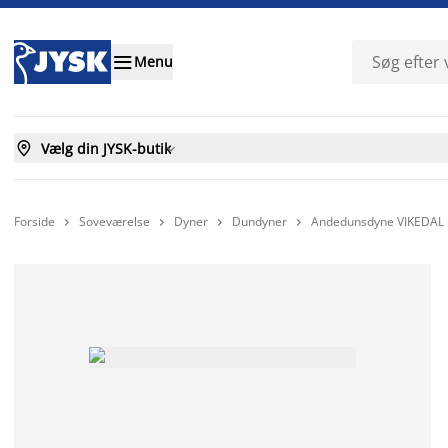

Menu

Vælg din JYSK-butik

Forside
Soveværelse
Dyner
Dundyner
Andedunsdyne VIKEDAL 



