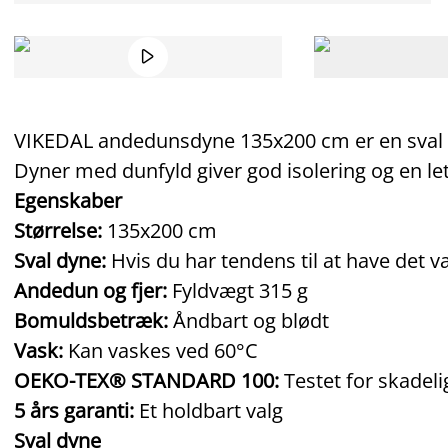

VIKEDAL andedunsdyne 135x200 cm er en sval dy
Dyner med dunfyld giver god isolering og en let,
Egenskaber
Størrelse:
135x200 cm
Sval dyne:
Hvis du har tendens til at have det 
Andedun og fjer:
Fyldvægt 315 g
Bomuldsbetræk:
Åndbart og blødt
Vask:
Kan vaskes ved 60°C
OEKO-TEX® STANDARD 100:
Testet for skadeli
5 års garanti:
Et holdbart valg
Sval dyne