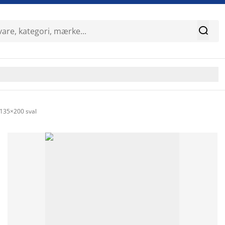

135×200 sval