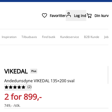



Favoritter
Log ind
Din kurv
Inspiration
Tilbudsavis
Find butik
Kundeservice
B2B Kunde
Job
VIKEDAL
Plus
Andedunsdyne VIKEDAL 135×200 sval
(
2
)










2 for 899,-
749,- /stk.