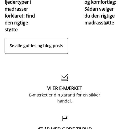
fjedertyper i
og komfortlag:
I
madrasser
Sådan vælger
fa
forklaret: Find
du den rigtige
fo
den rigtige
madrasstøtte
o
støtte
Se alle guides og blog posts

VI ER E-MÆRKET
E-mærket er din garanti for en sikker
handel.
