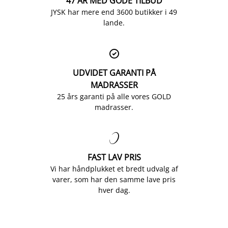
47 ÅR MED GODE TILBUD
JYSK har mere end 3600 butikker i 49
lande.

UDVIDET GARANTI PÅ
MADRASSER
25 års garanti på alle vores GOLD
madrasser.

FAST LAV PRIS
Vi har håndplukket et bredt udvalg af
varer, som har den samme lave pris
hver dag.