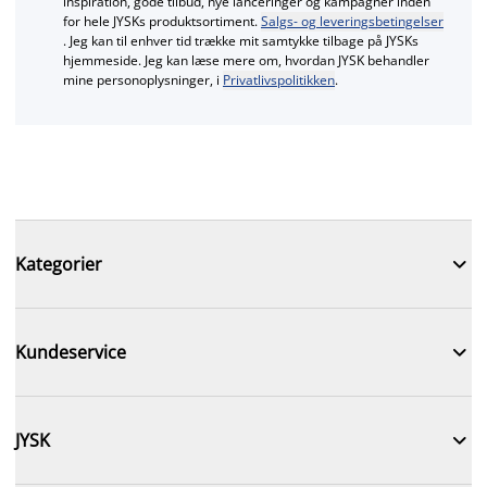
inspiration, gode tilbud, nye lanceringer og kampagner inden
for hele JYSKs produktsortiment.
Salgs- og leveringsbetingelser
. Jeg kan til enhver tid trække mit samtykke tilbage på JYSKs
hjemmeside. Jeg kan læse mere om, hvordan JYSK behandler
mine personoplysninger, i
Privatlivspolitikken
.

Kategorier

Kundeservice

JYSK