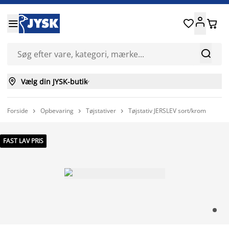






Vælg din JYSK-butik

Forside
Opbevaring
Tøjstativer
Tøjstativ JERSLEV sort/krom



FAST LAV PRIS