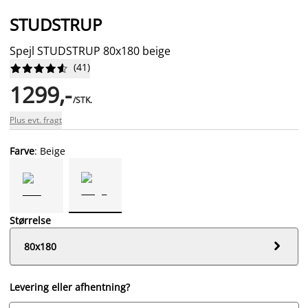
STUDSTRUP
Spejl STUDSTRUP 80x180 beige
(
41
)










1299,-
/STK.
Plus evt. fragt
Farve
: Beige
Størrelse

80x180
Levering eller afhentning?