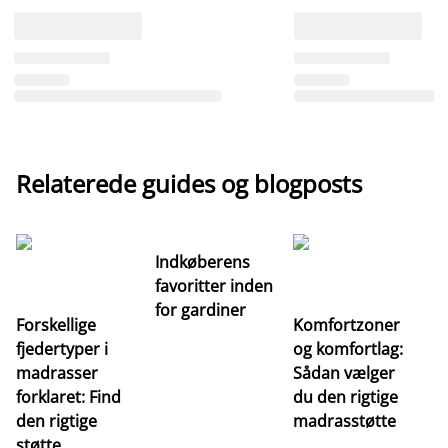
Relaterede guides og blogposts
Indkøberens
favoritter inden
for gardiner
Forskellige
Komfortzoner
fjedertyper i
og komfortlag:
I
madrasser
Sådan vælger
fa
forklaret: Find
du den rigtige
fo
den rigtige
madrasstøtte
o
støtte