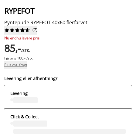
RYPEFOT
Pyntepude RYPEFOT 40x60 flerfarvet
(
7
)










Nu endnu lavere pris
85,-
/STK.
Førpris
100,- /stk.
Plus evt. fragt
Levering eller afhentning?
Levering
Click & Collect