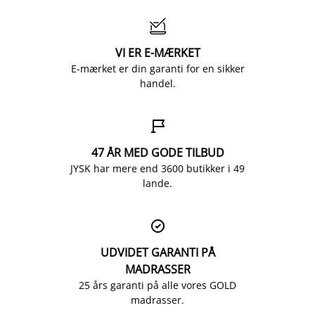

VI ER E-MÆRKET
E-mærket er din garanti for en sikker
handel.

47 ÅR MED GODE TILBUD
JYSK har mere end 3600 butikker i 49
lande.

UDVIDET GARANTI PÅ
MADRASSER
25 års garanti på alle vores GOLD
madrasser.