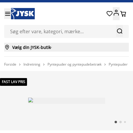






Vælg din JYSK-butik

Forside
Indretning
Pyntepuder og pyntepudebetræk
Pyntepuder



FAST LAV PRIS