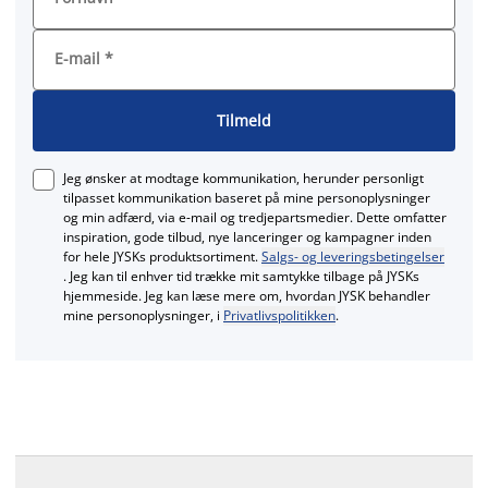
E-mail
*
Tilmeld
Jeg ønsker at modtage kommunikation, herunder personligt
tilpasset kommunikation baseret på mine personoplysninger
og min adfærd, via e‑mail og tredjepartsmedier. Dette omfatter
inspiration, gode tilbud, nye lanceringer og kampagner inden
for hele JYSKs produktsortiment.
Salgs- og leveringsbetingelser
. Jeg kan til enhver tid trække mit samtykke tilbage på JYSKs
hjemmeside. Jeg kan læse mere om, hvordan JYSK behandler
mine personoplysninger, i
Privatlivspolitikken
.