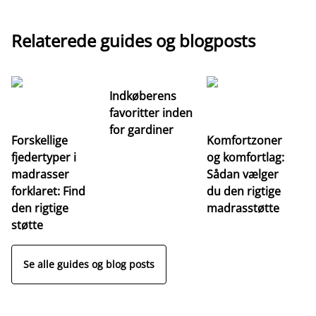
Relaterede guides og blogposts
Indkøberens
favoritter inden
for gardiner
Forskellige
Komfortzoner
fjedertyper i
og komfortlag:
I
madrasser
Sådan vælger
fa
forklaret: Find
du den rigtige
fo
den rigtige
madrasstøtte
o
støtte
Se alle guides og blog posts