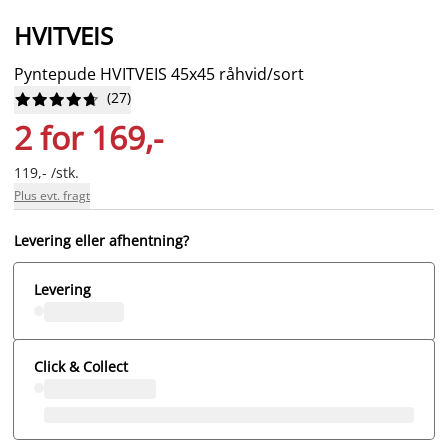
HVITVEIS
Pyntepude HVITVEIS 45x45 råhvid/sort
(
27
)










2 for 169,-
119,- /stk.
Plus evt. fragt
Levering eller afhentning?
Levering
Click & Collect