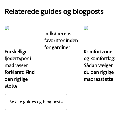
Relaterede guides og blogposts
Indkøberens
favoritter inden
for gardiner
Forskellige
Komfortzoner
fjedertyper i
og komfortlag:
I
madrasser
Sådan vælger
fa
forklaret: Find
du den rigtige
fo
den rigtige
madrasstøtte
o
støtte
Se alle guides og blog posts