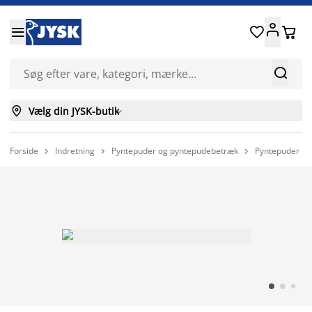






Vælg din JYSK-butik

Forside
Indretning
Pyntepuder og pyntepudebetræk
Pyntepuder


