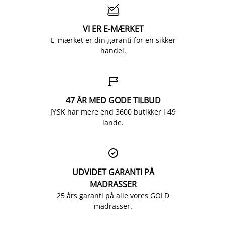

VI ER E-MÆRKET
E-mærket er din garanti for en sikker
handel.

47 ÅR MED GODE TILBUD
JYSK har mere end 3600 butikker i 49
lande.

UDVIDET GARANTI PÅ
MADRASSER
25 års garanti på alle vores GOLD
madrasser.