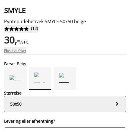
SMYLE
Pyntepudebetræk SMYLE 50x50 beige
(
12
)










30,-
/STK.
Plus evt. fragt
Farve
: Beige
Størrelse

50x50
Levering eller afhentning?