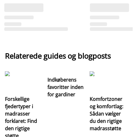
Relaterede guides og blogposts
Indkøberens
favoritter inden
for gardiner
Forskellige
Komfortzoner
fjedertyper i
og komfortlag:
I
madrasser
Sådan vælger
fa
forklaret: Find
du den rigtige
fo
den rigtige
madrasstøtte
o
støtte