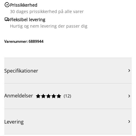

Prissikkerhed
30 dages prissikkerhed på alle varer

Fleksibel levering
Hurtig og nem levering der passer dig
Varenummer: 6889944
Specifikationer

Anmeldelser
(
12
)











Levering
