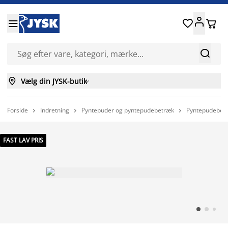






Vælg din JYSK-butik

Forside
Indretning
Pyntepuder og pyntepudebetræk
Pyntepudebet



FAST LAV PRIS