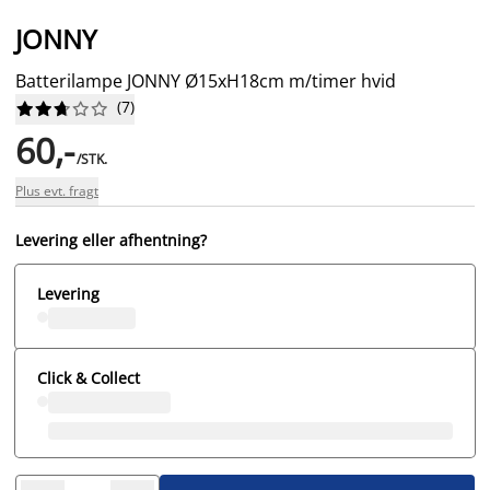
JONNY
Batterilampe JONNY Ø15xH18cm m/timer hvid
(
7
)










60,-
/STK.
Plus evt. fragt
Levering eller afhentning?
Levering
Click & Collect