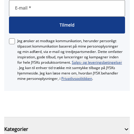
E-mail
*
Tilmeld
Jeg ønsker at modtage kommunikation, herunder personligt
tilpasset kommunikation baseret på mine personoplysninger
og min adfærd, via e‑mail og tredjepartsmedier. Dette omfatter
inspiration, gode tilbud, nye lanceringer og kampagner inden
for hele JYSKs produktsortiment.
Salgs- og leveringsbetingelser
. Jeg kan til enhver tid trække mit samtykke tilbage på JYSKs
hjemmeside. Jeg kan læse mere om, hvordan JYSK behandler
mine personoplysninger, i
Privatlivspolitikken
.

Kategorier