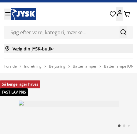






Vælg din JYSK-butik

Forside
Indretning
Belysning
Batterilamper
Batterilampe JONN




Så længe lager haves
FAST LAV PRIS