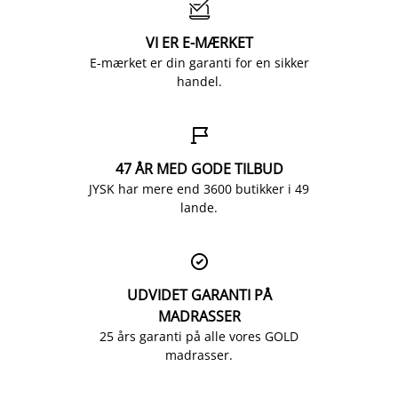

VI ER E-MÆRKET
E-mærket er din garanti for en sikker
handel.

47 ÅR MED GODE TILBUD
JYSK har mere end 3600 butikker i 49
lande.

UDVIDET GARANTI PÅ
MADRASSER
25 års garanti på alle vores GOLD
madrasser.