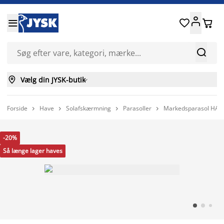






Vælg din JYSK-butik

Forside
Have
Solafskærmning
Parasoller
Markedsparasol HAL




-20%
Så længe lager haves