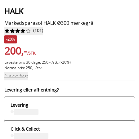
HALK
Markedsparasol HALK Ø300 mørkegrå
(
101
)










-20%
200,-
/STK.
Laveste pris 30 dage: 250,- /stk. (-20%)
Normalpris: 250,- /stk.
Plus evt. fragt
Levering eller afhentning?
Levering
Click & Collect