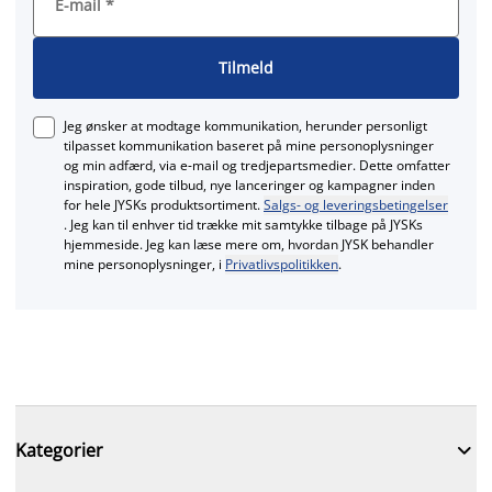
E-mail
*
Tilmeld
Jeg ønsker at modtage kommunikation, herunder personligt
tilpasset kommunikation baseret på mine personoplysninger
og min adfærd, via e‑mail og tredjepartsmedier. Dette omfatter
inspiration, gode tilbud, nye lanceringer og kampagner inden
for hele JYSKs produktsortiment.
Salgs- og leveringsbetingelser
. Jeg kan til enhver tid trække mit samtykke tilbage på JYSKs
hjemmeside. Jeg kan læse mere om, hvordan JYSK behandler
mine personoplysninger, i
Privatlivspolitikken
.

Kategorier