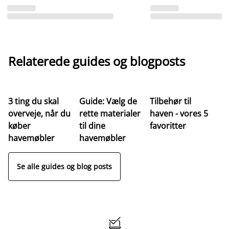
Relaterede guides og blogposts
3 ting du skal
Guide: Vælg de
Tilbehør til
Ve
overveje, når du
rette materialer
haven - vores 5
af
køber
til dine
favoritter
t
havemøbler
havemøbler
Se alle guides og blog posts
