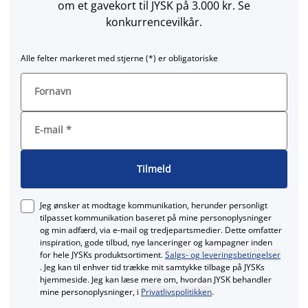
om et gavekort til JYSK på 3.000 kr. Se
konkurrencevilkår.
Alle felter markeret med stjerne (*) er obligatoriske
Fornavn
E-mail
*
Tilmeld
Jeg ønsker at modtage kommunikation, herunder personligt
tilpasset kommunikation baseret på mine personoplysninger
og min adfærd, via e‑mail og tredjepartsmedier. Dette omfatter
inspiration, gode tilbud, nye lanceringer og kampagner inden
for hele JYSKs produktsortiment.
Salgs- og leveringsbetingelser
. Jeg kan til enhver tid trække mit samtykke tilbage på JYSKs
hjemmeside. Jeg kan læse mere om, hvordan JYSK behandler
mine personoplysninger, i
Privatlivspolitikken
.