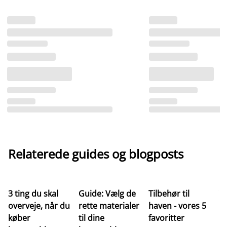
Relaterede guides og blogposts
3 ting du skal
Guide: Vælg de
Tilbehør til
Ve
overveje, når du
rette materialer
haven - vores 5
af
køber
til dine
favoritter
t