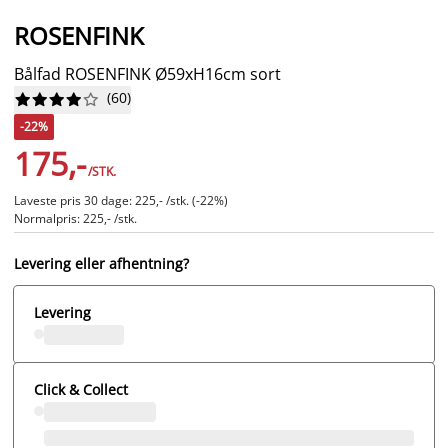
ROSENFINK
Bålfad ROSENFINK Ø59xH16cm sort
(
60
)










-22%
175,-
/STK.
Laveste pris 30 dage: 225,- /stk. (-22%)
Normalpris: 225,- /stk.
Levering eller afhentning?
Levering
Click & Collect