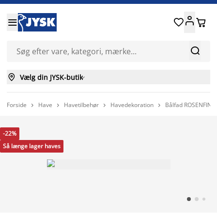






Vælg din JYSK-butik

Forside
Have
Havetilbehør
Havedekoration
Bålfad ROSENFINK




-22%
Så længe lager haves