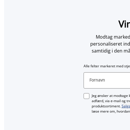
Vi
Modtag markedsf
personaliseret in
samtidig i den må
Alle felter markeret med stje
Fornavn
Jeg ønsker at modtage 
adfærd, via e‑mail og t
produktsortiment.
Salgs
læse mere om, hvordan 