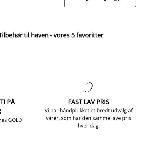
Tilbehør til haven - vores 5 favoritter
V

TI PÅ
FAST LAV PRIS
R
Vi har håndplukket et bredt udvalg af
varer, som har den samme lave pris
vores GOLD
hver dag.