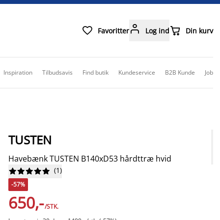



Favoritter
Log ind
Din kurv
Inspiration
Tilbudsavis
Find butik
Kundeservice
B2B Kunde
Job
TUSTEN
Havebænk TUSTEN B140xD53 hårdttræ hvid
(
1
)










-57%
650,-
/STK.