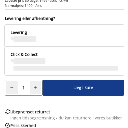
Laveste pris 30 dage: 1499,- /stk. (-57%)
Normalpris: 1499,- /stk.
Levering eller afhentning?
Levering
Click & Collect
Læg i kurv

Ubegrænset returret
Ingen tidsbegrænsning - du kan returnere i vores butikker

Prissikkerhed