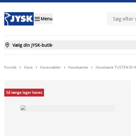

Menu

Vælg din JYSK-butik

Forside
Have
Havemøbler
Havebænke
Havebænk TUSTEN B140




Så længe lager haves