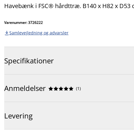
Havebænk i FSC® hårdttræ. B140 x H82 x D53
Varenummer: 3726222
Samlevejledning og advarsler

Specifikationer
Anmeldelser
(
1
)










Levering