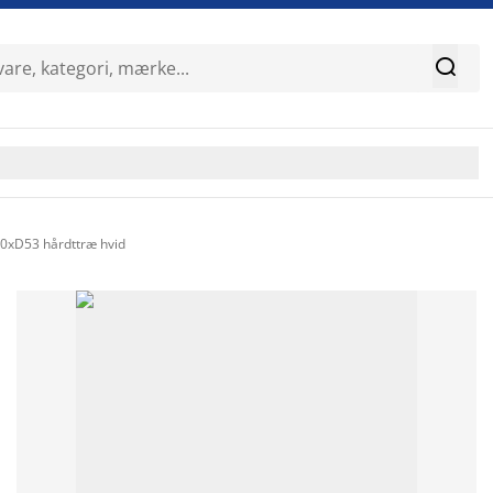

xD53 hårdttræ hvid