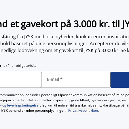
nd et gavekort på 3.000 kr. til J
øring fra JYSK med bl.a. nyheder, konkurrencer, inspirati
dhold baseret på dine personoplysninger. Accepterer du vilk
nedlige lodtrækning om et gavekort til JYSK på 3.000 kr. Se 
rne (*) er obligatoriske
E-mail
*
kommunikation, herunder personligt tilpasset kommunikation baseret på mine p
redjepartsmedier. Dette omfatter inspiration, gode tilbud, nye lanceringer og ka
- og leveringsbetingelser
. Jeg kan til enhver tid trække mit samtykke tilbage på 
JYSK behandler mine personoplysninger, i
Privatlivspolitikken
.