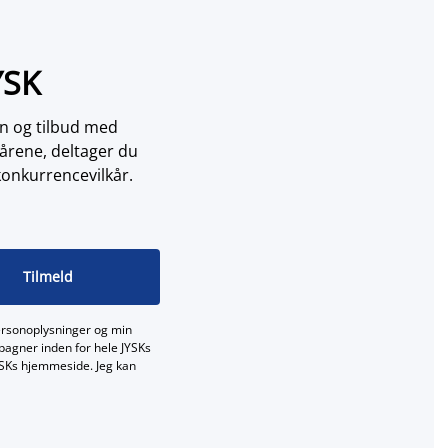
YSK
on og tilbud med
årene, deltager du
konkurrencevilkår.
Tilmeld
ersonoplysninger og min
mpagner inden for hele JYSKs
JYSKs hjemmeside. Jeg kan