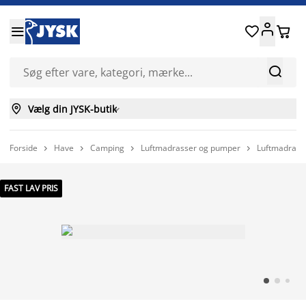






Vælg din JYSK-butik

Forside
Have
Camping
Luftmadrasser og pumper
Luftmadrass




FAST LAV PRIS