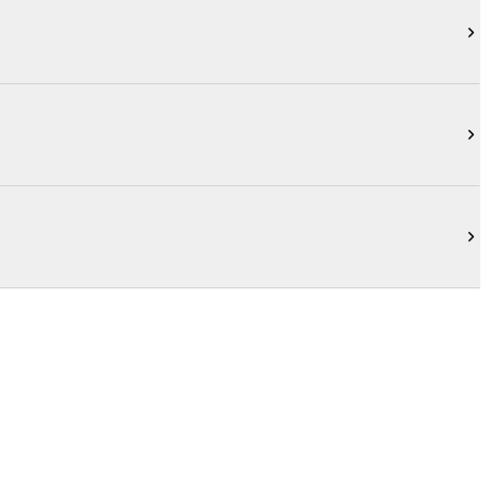


