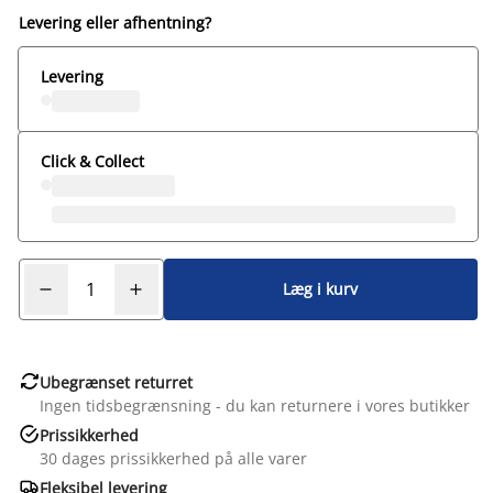
Levering eller afhentning?
Levering
Click & Collect
Læg i kurv

Ubegrænset returret
Ingen tidsbegrænsning - du kan returnere i vores butikker

Prissikkerhed
30 dages prissikkerhed på alle varer

Fleksibel levering