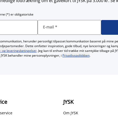
nedlige lodtrækning om et gavekort til JYSK på 3.000 kr. Se 
rne (*) er obligatoriske
E-mail
*
kommunikation, herunder personligt tilpasset kommunikation baseret på mine p
redjepartsmedier. Dette omfatter inspiration, gode tilbud, nye lanceringer og ka
- og leveringsbetingelser
. Jeg kan til enhver tid trække mit samtykke tilbage på 
JYSK behandler mine personoplysninger, i
Privatlivspolitikken
.
ice
JYSK
service
Om JYSK