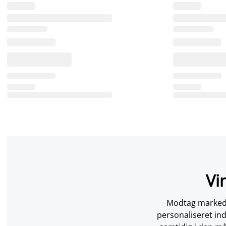
Vi
Modtag markedsf
personaliseret in