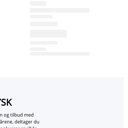
YSK
on og tilbud med
årene, deltager du