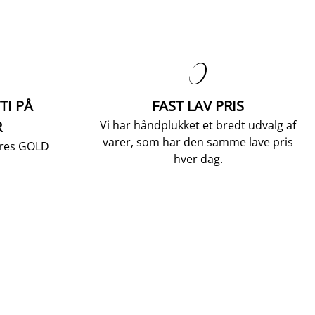

TI PÅ
FAST LAV PRIS
R
Vi har håndplukket et bredt udvalg af
varer, som har den samme lave pris
vores GOLD
hver dag.