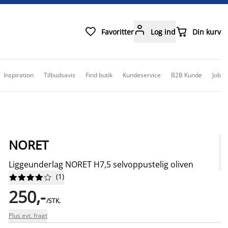



Favoritter
Log ind
Din kurv
Inspiration
Tilbudsavis
Find butik
Kundeservice
B2B Kunde
Job
NORET
Liggeunderlag NORET H7,5 selvoppustelig oliven
(
1
)










250,-
/STK.
Plus evt. fragt