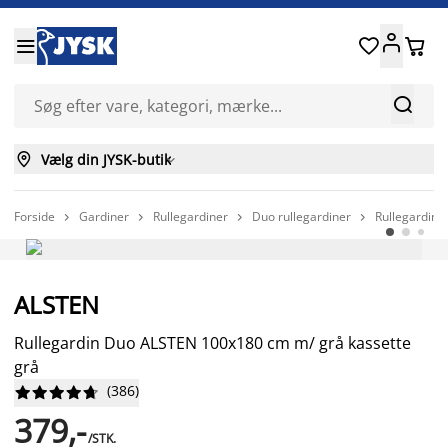






Vælg din JYSK-butik

Forside
Gardiner
Rullegardiner
Duo rullegardiner
Rullegardin 




ALSTEN
Rullegardin Duo ALSTEN 100x180 cm m/ grå kassette
grå
(
386
)










379,-
/STK.