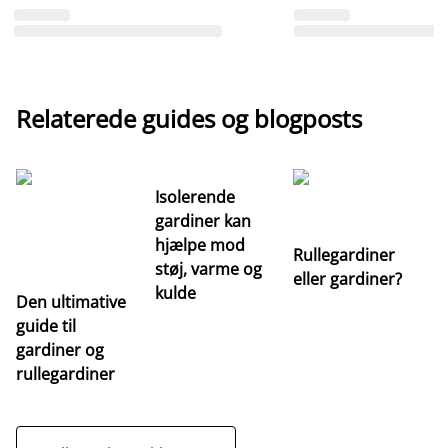
Relaterede guides og blogposts
Isolerende
gardiner kan
hjælpe mod
Rullegardiner
støj, varme og
eller gardiner?
kulde
Den ultimative
Va
guide til
m
gardiner og
ga
rullegardiner
a
s