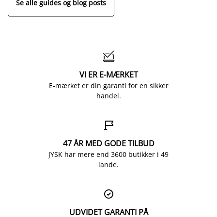
Se alle guides og blog posts

VI ER E-MÆRKET
E-mærket er din garanti for en sikker
handel.

47 ÅR MED GODE TILBUD
JYSK har mere end 3600 butikker i 49
lande.

UDVIDET GARANTI PÅ