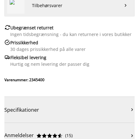
Tilbehørsvarer


Ubegrænset returret
Ingen tidsbegrænsning - du kan returnere i vores butikker

Prissikkerhed
30 dages prissikkerhed på alle varer

Fleksibel levering
Hurtig og nem levering der passer dig
Varenummer: 2345400
Specifikationer

Anmeldelser
(
15
)










