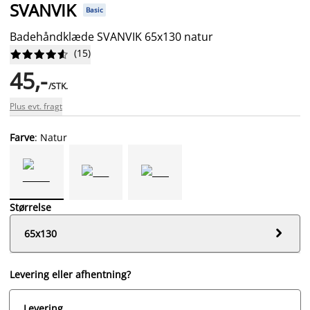
SVANVIK
Basic
Badehåndklæde SVANVIK 65x130 natur
(
15
)










45,-
/STK.
Plus evt. fragt
Farve
: Natur
Størrelse

65x130
Levering eller afhentning?
Levering