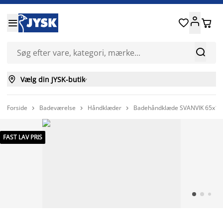






Vælg din JYSK-butik

Forside
Badeværelse
Håndklæder
Badehåndklæde SVANVIK 65x130



FAST LAV PRIS