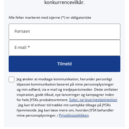
konkurrencevilkår.
Alle felter markeret med stjerne (*) er obligatoriske
Fornavn
E-mail
*
Tilmeld
Jeg ønsker at modtage kommunikation, herunder personligt
tilpasset kommunikation baseret på mine personoplysninger
og min adfærd, via e‑mail og tredjepartsmedier. Dette omfatter
inspiration, gode tilbud, nye lanceringer og kampagner inden
for hele JYSKs produktsortiment.
Salgs- og leveringsbetingelser
. Jeg kan til enhver tid trække mit samtykke tilbage på JYSKs
hjemmeside. Jeg kan læse mere om, hvordan JYSK behandler
mine personoplysninger, i
Privatlivspolitikken
.