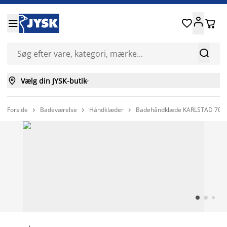






Vælg din JYSK-butik

Forside
Badeværelse
Håndklæder
Badehåndklæde KARLSTAD 70x


