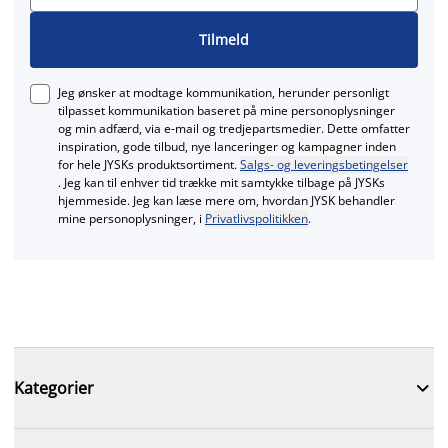
Tilmeld
Jeg ønsker at modtage kommunikation, herunder personligt
tilpasset kommunikation baseret på mine personoplysninger
og min adfærd, via e‑mail og tredjepartsmedier. Dette omfatter
inspiration, gode tilbud, nye lanceringer og kampagner inden
for hele JYSKs produktsortiment.
Salgs- og leveringsbetingelser
. Jeg kan til enhver tid trække mit samtykke tilbage på JYSKs
hjemmeside. Jeg kan læse mere om, hvordan JYSK behandler
mine personoplysninger, i
Privatlivspolitikken
.

Kategorier