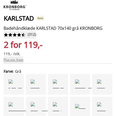
KARLSTAD
Gold
Badehåndklæde KARLSTAD 70x140 grå KRONBORG
(
312
)










2 for 119,-
119,- /stk.
Plus evt. fragt
Farve
: Grå