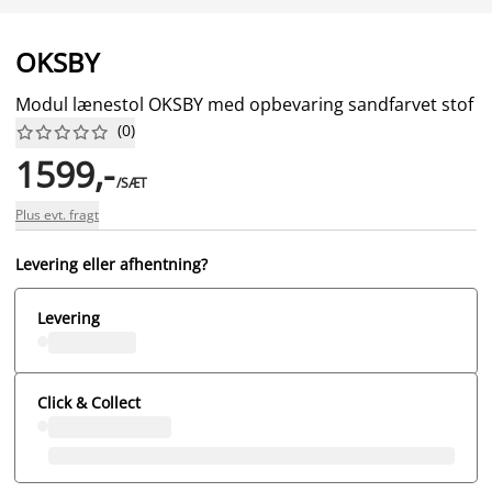
OKSBY
Modul lænestol OKSBY med opbevaring sandfarvet stof
(
0
)










1599,-
/SÆT
Plus evt. fragt
Levering eller afhentning?
Levering
Click & Collect