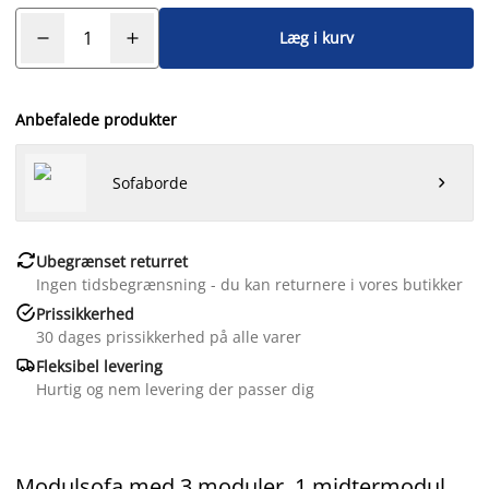
Læg i kurv
Anbefalede produkter
Sofaborde


Ubegrænset returret
Ingen tidsbegrænsning - du kan returnere i vores butikker

Prissikkerhed
30 dages prissikkerhed på alle varer

Fleksibel levering
Hurtig og nem levering der passer dig
Modulsofa med 3 moduler. 1 midtermodul