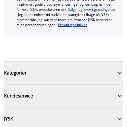
inspiration, gode tilbud, nye lanceringer og kampagner inden
for hele JYSKs produktsortiment.
Salgs- og leveringsbetingelser
. Jeg kan til enhver tid trække mit samtykke tilbage på JYSKs
hjemmeside. Jeg kan læse mere om, hvordan JYSK behandler
mine personoplysninger, i
Privatlivspolitikken
.

Kategorier

Kundeservice

JYSK