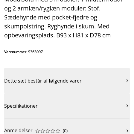
og 2 armlæn/ryglæn moduler: Stof.
Sædehynde med pocket-fjedre og
skumpolstring. Ryghynde i skum. Med
opbevaringsplads. B93 x H81 x D78 cm
Varenummer: S363097
Dette sæt består af følgende varer

Specifikationer

Anmeldelser
(
0
)










