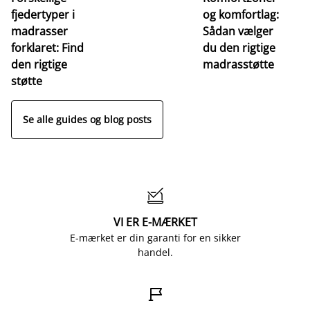
fjedertyper i
og komfortlag:
I
madrasser
Sådan vælger
fa
forklaret: Find
du den rigtige
fo
den rigtige
madrasstøtte
o
støtte
Se alle guides og blog posts

VI ER E-MÆRKET
E-mærket er din garanti for en sikker
handel.
