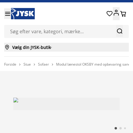






Vælg din JYSK-butik

Forside
Stue
Sofaer
Modul lænestol OKSBY med opbevaring sandfar


