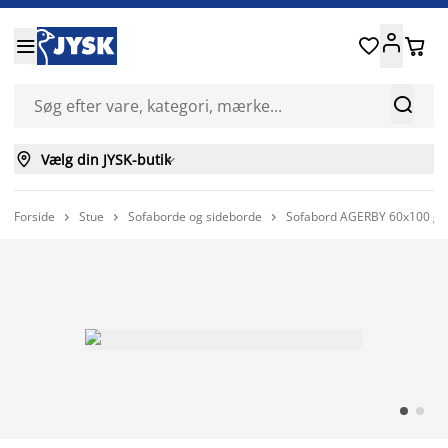






Vælg din JYSK-butik

Forside
Stue
Sofaborde og sideborde
Sofabord AGERBY 60x100 gla


