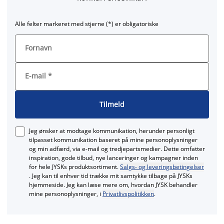
Alle felter markeret med stjerne (*) er obligatoriske
Fornavn
E-mail
*
Tilmeld
Jeg ønsker at modtage kommunikation, herunder personligt
tilpasset kommunikation baseret på mine personoplysninger
og min adfærd, via e‑mail og tredjepartsmedier. Dette omfatter
inspiration, gode tilbud, nye lanceringer og kampagner inden
for hele JYSKs produktsortiment.
Salgs- og leveringsbetingelser
. Jeg kan til enhver tid trække mit samtykke tilbage på JYSKs
hjemmeside. Jeg kan læse mere om, hvordan JYSK behandler
mine personoplysninger, i
Privatlivspolitikken
.