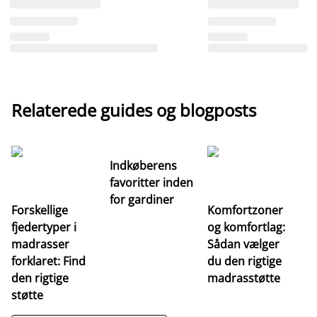
Relaterede guides og blogposts
Indkøberens
favoritter inden
for gardiner
Forskellige
Komfortzoner
fjedertyper i
og komfortlag:
I
madrasser
Sådan vælger
fa
forklaret: Find
du den rigtige
fo
den rigtige
madrasstøtte
o
støtte