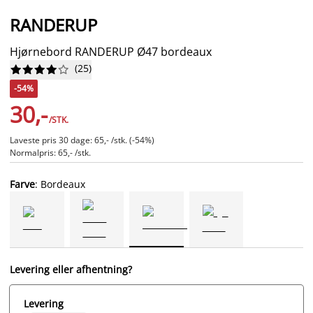
RANDERUP
Hjørnebord RANDERUP Ø47 bordeaux
(
25
)










-54%
30,-
/STK.
Laveste pris 30 dage: 65,- /stk. (-54%)
Normalpris: 65,- /stk.
Farve
: Bordeaux
Levering eller afhentning?
Levering