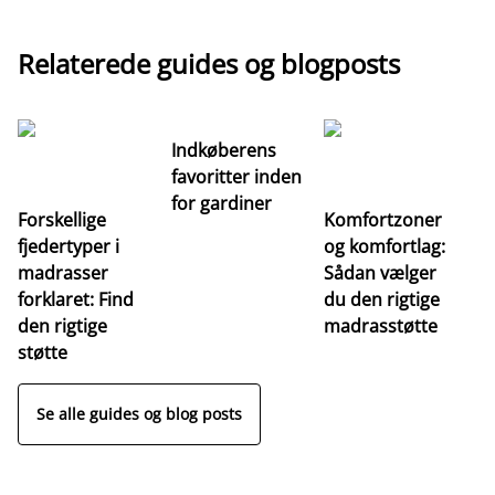
Relaterede guides og blogposts
Indkøberens
favoritter inden
for gardiner
Forskellige
Komfortzoner
fjedertyper i
og komfortlag:
I
madrasser
Sådan vælger
fa
forklaret: Find
du den rigtige
fo
den rigtige
madrasstøtte
o
støtte
Se alle guides og blog posts