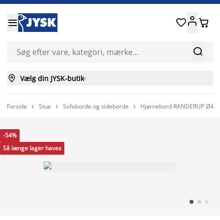






Vælg din JYSK-butik

Forside
Stue
Sofaborde og sideborde
Hjørnebord RANDERUP Ø47 



-54%
Så længe lager haves