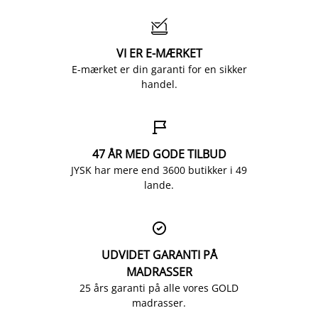

VI ER E-MÆRKET
E-mærket er din garanti for en sikker
handel.

47 ÅR MED GODE TILBUD
JYSK har mere end 3600 butikker i 49
lande.

UDVIDET GARANTI PÅ
MADRASSER
25 års garanti på alle vores GOLD
madrasser.