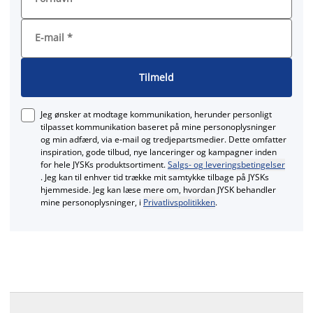
E-mail
*
Tilmeld
Jeg ønsker at modtage kommunikation, herunder personligt
tilpasset kommunikation baseret på mine personoplysninger
og min adfærd, via e‑mail og tredjepartsmedier. Dette omfatter
inspiration, gode tilbud, nye lanceringer og kampagner inden
for hele JYSKs produktsortiment.
Salgs- og leveringsbetingelser
. Jeg kan til enhver tid trække mit samtykke tilbage på JYSKs
hjemmeside. Jeg kan læse mere om, hvordan JYSK behandler
mine personoplysninger, i
Privatlivspolitikken
.