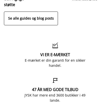
o
støtte
Se alle guides og blog posts

VI ER E-MÆRKET
E-mærket er din garanti for en sikker
handel.

47 ÅR MED GODE TILBUD
JYSK har mere end 3600 butikker i 49
lande.