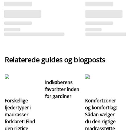
Relaterede guides og blogposts
Indkøberens
favoritter inden
for gardiner
Forskellige
Komfortzoner
fjedertyper i
og komfortlag:
I
madrasser
Sådan vælger
fa
forklaret: Find
du den rigtige
fo
den rigtige
madrasstøtte