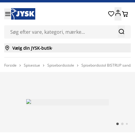






Vælg din JYSK-butik

Forside
Spisestue
Spisebordsstole
Spisebordsstol BISTRUP sand/n


