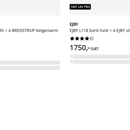
FAST LAV PRIS
EJBY
5 + 4 BREDSTRUP beige/varm
EJBY L118 bord hvid + 4 EJBY st










1750,-
/SÆT