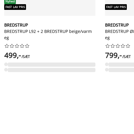
Nyhed
FAST LAV PRIS
FAST LAV PRIS
BREDSTRUP
BREDSTRUP
BREDSTRUP L92 + 2 BREDSTRUP beige/varm
BREDSTRUP Ø8
eg
eg




















499,-
799,-
/SÆT
/SÆT