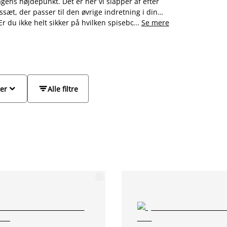
gens højdepunkt. Det er her vi slapper af efter
ssæt, der passer til den øvrige indretning i din
Er du ikke helt sikker på hvilken spisebordstol der
...
Se mere
rde og spisebordsstole i flotte kombinationer, så
og små spiseborde, så uanset om du er på udkig
 til dagligstuen eller et mindre sæt til 2


ter
Alle filtre