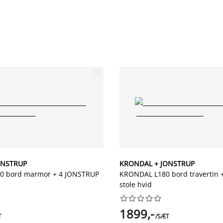
ONSTRUP
KRONDAL + JONSTRUP
 bord marmor + 4 JONSTRUP
KRONDAL L180 bord travertin 
stole hvid










1899,-
T
/SÆT