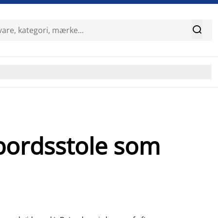

bordsstole som