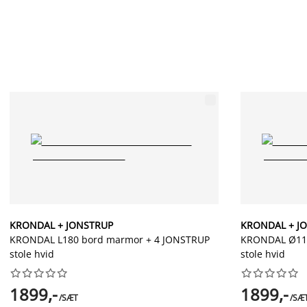
KRONDAL + JONSTRUP
KRONDAL + J
KRONDAL L180 bord marmor + 4 JONSTRUP
KRONDAL Ø110
stole hvid
stole hvid




















1899,-
1899,-
/SÆT
/SÆ