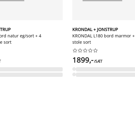
STRUP
KRONDAL + JONSTRUP
rd natur eg/sort + 4
KRONDAL L180 bord marmor +
e sort
stole sort










1899,-
T
/SÆT