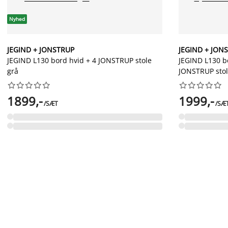
Nyhed
JEGIND + JONSTRUP
JEGIND + JON
JEGIND L130 bord hvid + 4 JONSTRUP stole
JEGIND L130 bo
grå
JONSTRUP stol




















1899,-
1999,-
/SÆT
/SÆ