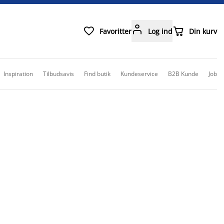



Favoritter
Log ind
Din kurv
Inspiration
Tilbudsavis
Find butik
Kundeservice
B2B Kunde
Job