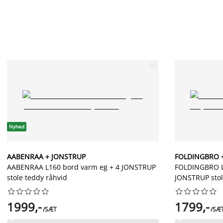
Nyhed
AABENRAA + JONSTRUP
FOLDINGBRO 
AABENRAA L160 bord varm eg + 4 JONSTRUP
FOLDINGBRO L
stole teddy råhvid
JONSTRUP stol




















1999,-
1799,-
/SÆT
/SÆ