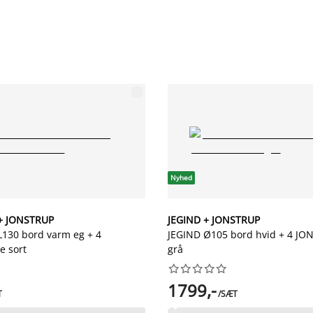
Nyhed
+ JONSTRUP
JEGIND + JONSTRUP
130 bord varm eg + 4
JEGIND Ø105 bord hvid + 4 JO
e sort
grå










1799,-
T
/SÆT