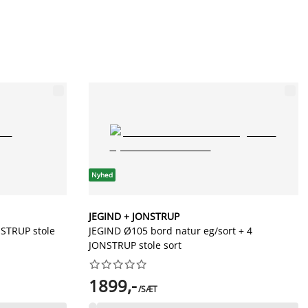
Nyhed
JEGIND + JONSTRUP
NSTRUP stole
JEGIND Ø105 bord natur eg/sort + 4
JONSTRUP stole sort










1899,-
/SÆT