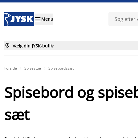

Menu

Vælg din JYSK-butik

Forside
Spisestue
Spisebordssæt


Spisebord og spise
sæt