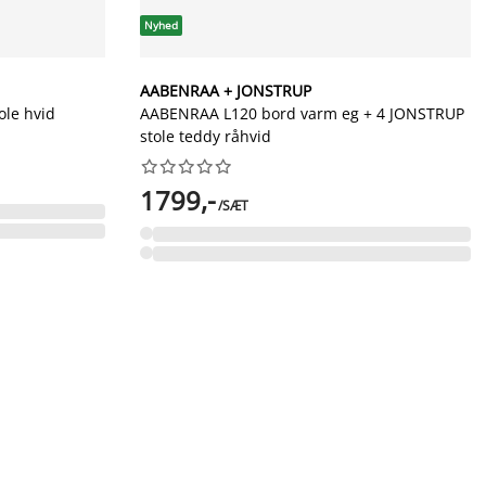
Nyhed
AABENRAA + JONSTRUP
ole hvid
AABENRAA L120 bord varm eg + 4 JONSTRUP
stole teddy råhvid










1799,-
/SÆT