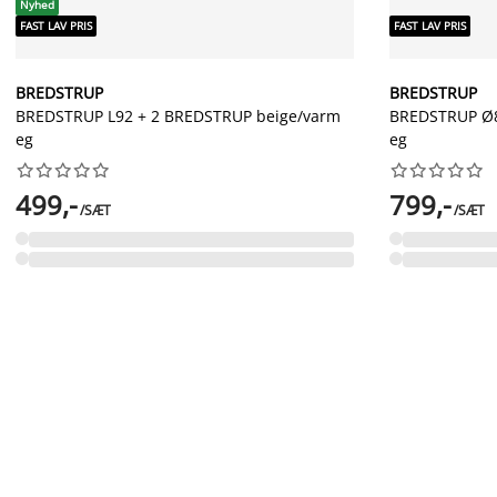
Nyhed
FAST LAV PRIS
FAST LAV PRIS
BREDSTRUP
BREDSTRUP
BREDSTRUP L92 + 2 BREDSTRUP beige/varm
BREDSTRUP Ø8
eg
eg




















499,-
799,-
/SÆT
/SÆT