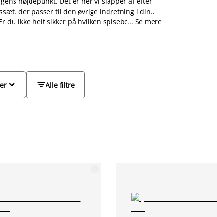
gens højdepunkt. Det er her vi slapper af efter
ssæt, der passer til den øvrige indretning i din
Er du ikke helt sikker på hvilken spisebordstol der
...
Se mere
rde og spisebordsstole i flotte kombinationer, så
og små spiseborde, så uanset om du er på udkig
 til dagligstuen eller et mindre sæt til 2


ter
Alle filtre