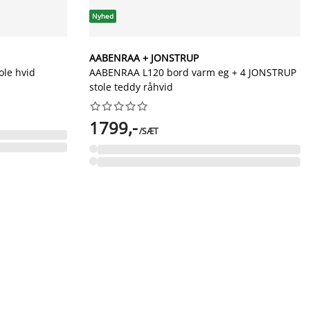
Nyhed
AABENRAA + JONSTRUP
ole hvid
AABENRAA L120 bord varm eg + 4 JONSTRUP
stole teddy råhvid










1799,-
/SÆT