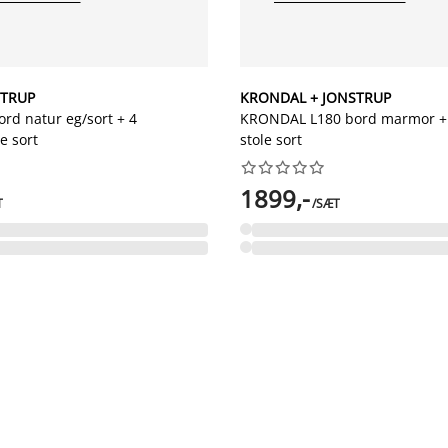
STRUP
KRONDAL + JONSTRUP
rd natur eg/sort + 4
KRONDAL L180 bord marmor +
e sort
stole sort










1899,-
T
/SÆT