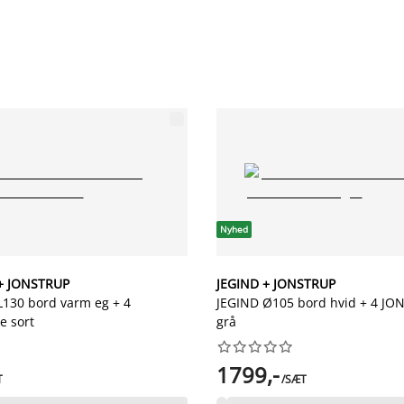
Nyhed
+ JONSTRUP
JEGIND + JONSTRUP
130 bord varm eg + 4
JEGIND Ø105 bord hvid + 4 JO
e sort
grå










1799,-
T
/SÆT