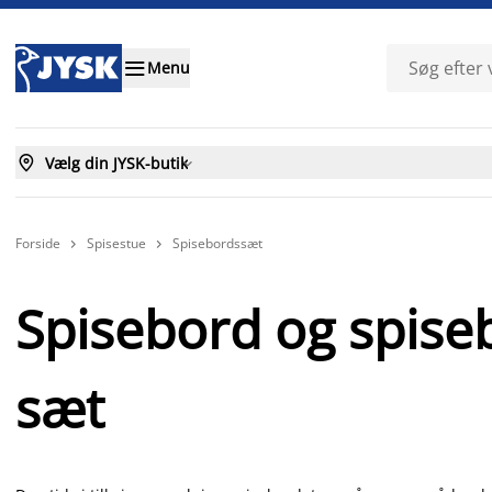

Menu

Vælg din JYSK-butik

Forside
Spisestue
Spisebordssæt


Spisebord og spise
sæt