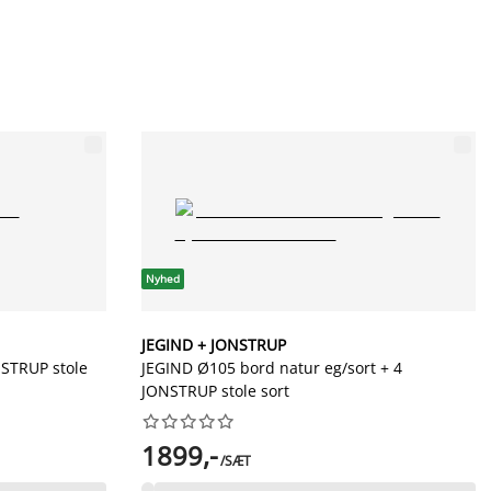
Nyhed
JEGIND + JONSTRUP
NSTRUP stole
JEGIND Ø105 bord natur eg/sort + 4
JONSTRUP stole sort










1899,-
/SÆT