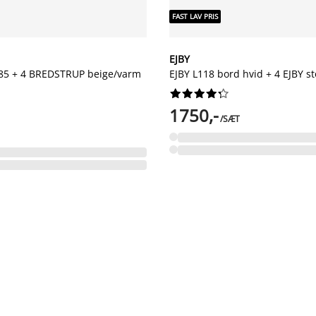
FAST LAV PRIS
EJBY
5 + 4 BREDSTRUP beige/varm
EJBY L118 bord hvid + 4 EJBY st










1750,-
/SÆT