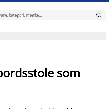

bordsstole som