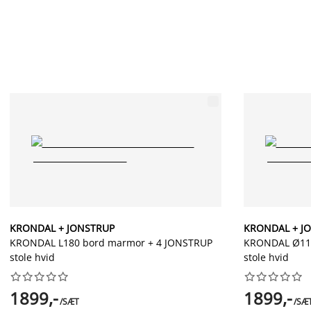
KRONDAL + JONSTRUP
KRONDAL + J
KRONDAL L180 bord marmor + 4 JONSTRUP
KRONDAL Ø110
stole hvid
stole hvid




















1899,-
1899,-
/SÆT
/SÆ