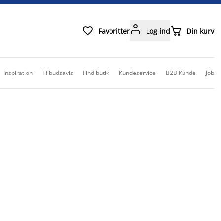



Favoritter
Log ind
Din kurv
Inspiration
Tilbudsavis
Find butik
Kundeservice
B2B Kunde
Job