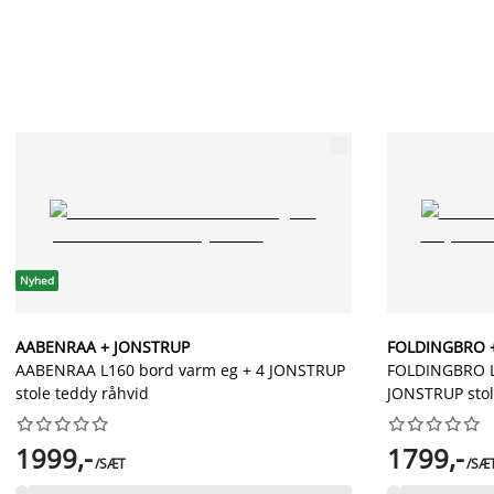
Nyhed
AABENRAA + JONSTRUP
FOLDINGBRO 
AABENRAA L160 bord varm eg + 4 JONSTRUP
FOLDINGBRO L
stole teddy råhvid
JONSTRUP stol




















1999,-
1799,-
/SÆT
/SÆ