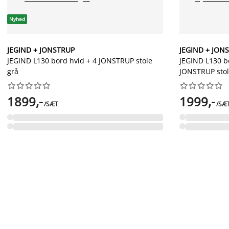
Nyhed
JEGIND + JONSTRUP
JEGIND + JON
JEGIND L130 bord hvid + 4 JONSTRUP stole
JEGIND L130 bo
grå
JONSTRUP stol




















1899,-
1999,-
/SÆT
/SÆ