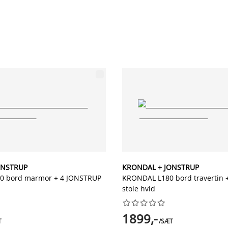
ONSTRUP
KRONDAL + JONSTRUP
 bord marmor + 4 JONSTRUP
KRONDAL L180 bord travertin 
stole hvid










1899,-
T
/SÆT