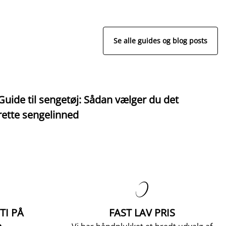
Se alle guides og blog posts
Guide til sengetøj: Sådan vælger du det
S
rette sengelinned

TI PÅ
FAST LAV PRIS