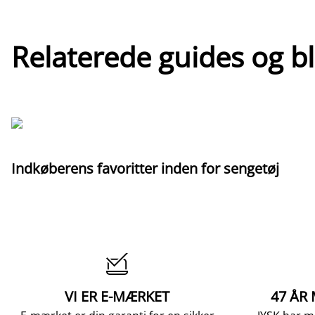
Relaterede guides og b
Indkøberens favoritter inden for sengetøj

VI ER E-MÆRKET
47 ÅR