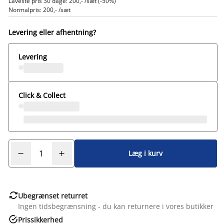
Laveste pris 30 dage: 200,- /sæt (-50%)
Normalpris: 200,- /sæt
Levering eller afhentning?
Levering
Click & Collect
Læg i kurv

Ubegrænset returret
Ingen tidsbegrænsning - du kan returnere i vores butikker

Prissikkerhed