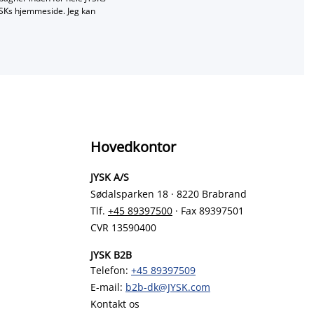
JYSKs hjemmeside. Jeg kan
Hovedkontor
JYSK A/S
Sødalsparken 18 · 8220 Brabrand
Tlf.
+45 89397500
· Fax 89397501
CVR 13590400
JYSK B2B
Telefon:
+45 89397509
E-mail:
b2b-dk@JYSK.com
Kontakt os