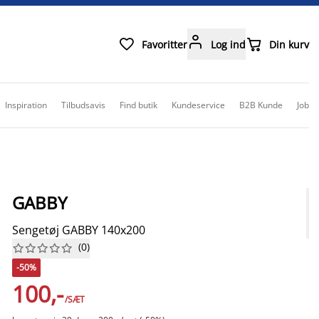



Favoritter
Log ind
Din kurv
Inspiration
Tilbudsavis
Find butik
Kundeservice
B2B Kunde
Job
GABBY
Sengetøj GABBY 140x200
(
0
)










-50%
100,-
/SÆT