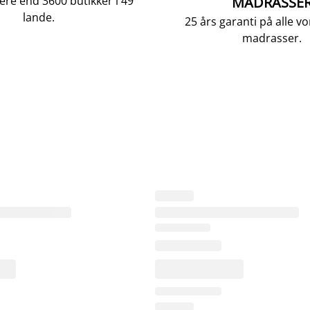
ere end 3600 butikker i 49
MADRASSE
lande.
25 års garanti på alle 
madrasser.