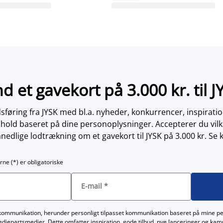
nd et gavekort på 3.000 kr. til J
øring fra JYSK med bl.a. nyheder, konkurrencer, inspirati
dhold baseret på dine personoplysninger. Accepterer du vilk
nedlige lodtrækning om et gavekort til JYSK på 3.000 kr. Se 
rne (*) er obligatoriske
E-mail
*
kommunikation, herunder personligt tilpasset kommunikation baseret på mine p
redjepartsmedier. Dette omfatter inspiration, gode tilbud, nye lanceringer og ka