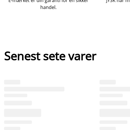
E-mærket er din garanti for en sikker
JYSK har m
handel.
Senest sete varer