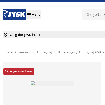

Menu

Vælg din JYSK-butik

Forside
Soveværelse
Sengetøj
Børnesengetøj
Sengetøj GABBY




Så længe lager haves