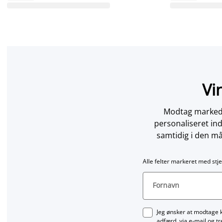
Vi
Modtag markedsf
personaliseret in
samtidig i den må
Alle felter markeret med stje
Fornavn
Jeg ønsker at modtage 
adfærd, via e‑mail og t