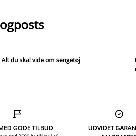
logposts
Alt du skal vide om sengetøj


 MED GODE TILBUD
UDVIDET GARAN