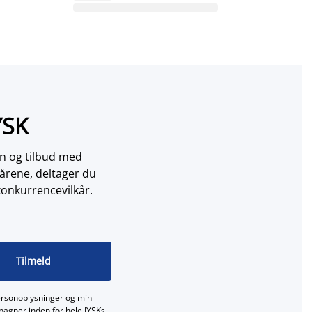
YSK
on og tilbud med
årene, deltager du
konkurrencevilkår.
Tilmeld
ersonoplysninger og min
mpagner inden for hele JYSKs