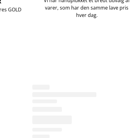
R
Vi har håndplukket et bredt udvalg af
varer, som har den samme lave pris
vores GOLD
hver dag.