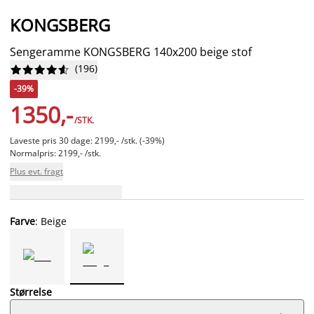
KONGSBERG
Sengeramme KONGSBERG 140x200 beige stof
(
196
)










-39%
1350,-
/STK.
Laveste pris 30 dage: 2199,- /stk. (-39%)
Normalpris: 2199,- /stk.
Plus evt. fragt
Farve
: Beige
Størrelse