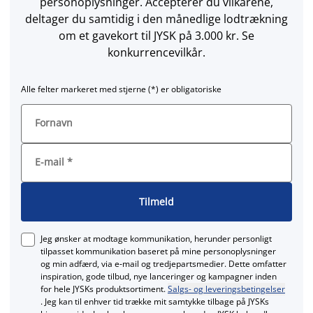
personoplysninger. Accepterer du vilkårene,
deltager du samtidig i den månedlige lodtrækning
om et gavekort til JYSK på 3.000 kr. Se
konkurrencevilkår.
Alle felter markeret med stjerne (*) er obligatoriske
Fornavn
E-mail
*
Tilmeld
Jeg ønsker at modtage kommunikation, herunder personligt
tilpasset kommunikation baseret på mine personoplysninger
og min adfærd, via e‑mail og tredjepartsmedier. Dette omfatter
inspiration, gode tilbud, nye lanceringer og kampagner inden
for hele JYSKs produktsortiment.
Salgs- og leveringsbetingelser
. Jeg kan til enhver tid trække mit samtykke tilbage på JYSKs