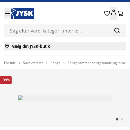






Vælg din JYSK-butik

Forside
Soveværelse
Senge
Sengerammer sengebunde og lamelle



-39%