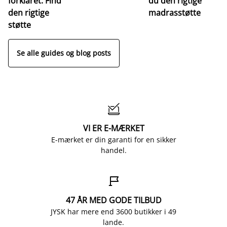
forklaret: Find
du den rigtige
fo
den rigtige
madrasstøtte
o
støtte
Se alle guides og blog posts

VI ER E-MÆRKET
E-mærket er din garanti for en sikker
handel.

47 ÅR MED GODE TILBUD
JYSK har mere end 3600 butikker i 49
lande.