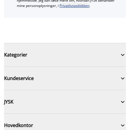
hjemmeside. Jeg kan læse mere om, hvordan JYSK behandler
mine personoplysninger, i
Privatlivspolitikken
.

Kategorier

Kundeservice

JYSK

Hovedkontor