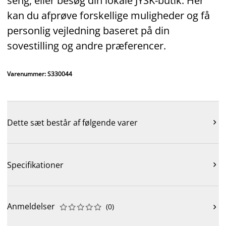
seng, eller besøg din lokale JYSK‑butik. Her
kan du afprøve forskellige muligheder og få
personlig vejledning baseret på din
sovestilling og andre præferencer.
Varenummer: S330044
Dette sæt består af følgende varer

Specifikationer

Anmeldelser
(
0
)










