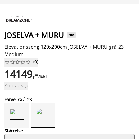
JOSELVA + MURU
Plus
Elevationsseng 120x200cm JOSELVA + MURU grå-23
Medium
(
0
)










14149,-
/SÆT
Plus evt. fragt
Farve
: Grå-23
Størrelse