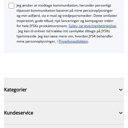
Jeg ønsker at modtage kommunikation, herunder personligt
tilpasset kommunikation baseret på mine personoplysninger
og min adfærd, via e‑mail og tredjepartsmedier. Dette omfatter
inspiration, gode tilbud, nye lanceringer og kampagner inden
for hele JYSKs produktsortiment.
Salgs- og leveringsbetingelser
. Jeg kan til enhver tid trække mit samtykke tilbage på JYSKs
hjemmeside. Jeg kan læse mere om, hvordan JYSK behandler
mine personoplysninger, i
Privatlivspolitikken
.

Kategorier

Kundeservice