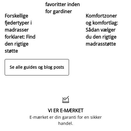
favoritter inden
for gardiner
Forskellige
Komfortzoner
fjedertyper i
og komfortlag:
I
madrasser
Sådan vælger
fa
forklaret: Find
du den rigtige
fo
den rigtige
madrasstøtte
o
støtte
Se alle guides og blog posts

VI ER E-MÆRKET
E-mærket er din garanti for en sikker
handel.