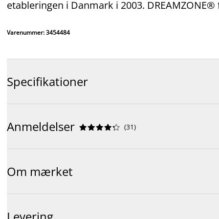
etableringen i Danmark i 2003. DREAMZONE® få
Varenummer: 3454484
Specifikationer
Anmeldelser
(
31
)










Om mærket
Levering