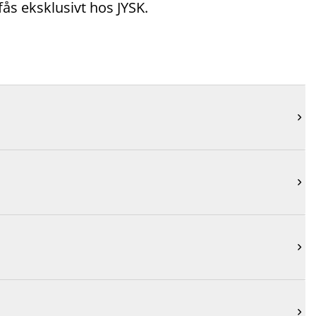
s eksklusivt hos JYSK.



