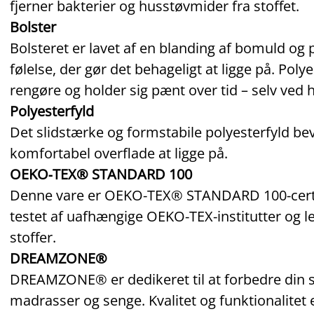
fjerner bakterier og husstøvmider fra stoffet.
Bolster
Bolsteret er lavet af en blanding af bomuld og 
følelse, der gør det behageligt at ligge på. Polye
rengøre og holder sig pænt over tid – selv ved 
Polyesterfyld
Det slidstærke og formstabile polyesterfyld be
komfortabel overflade at ligge på.
OEKO‑TEX® STANDARD 100
Denne vare er OEKO‑TEX® STANDARD 100‑certifi
testet af uafhængige OEKO‑TEX‑institutter og l
stoffer.
DREAMZONE®
DREAMZONE® er dedikeret til at forbedre din s
madrasser og senge. Kvalitet og funktionalitet 