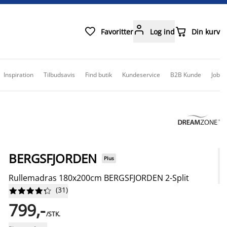



Favoritter
Log ind
Din kurv
Inspiration
Tilbudsavis
Find butik
Kundeservice
B2B Kunde
Job
BERGSFJORDEN
Plus
Rullemadras 180x200cm BERGSFJORDEN 2-Split
(
31
)










799,-
/STK.