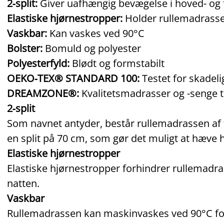
2‑split:
Giver uafhængig bevægelse i hoved- og
Elastiske hjørnestropper:
Holder rullemadrasse
Vaskbar:
Kan vaskes ved 90°C
Bolster:
Bomuld og polyester
Polyesterfyld:
Blødt og formstabilt
OEKO‑TEX® STANDARD 100:
Testet for skadeli
DREAMZONE®:
Kvalitetsmadrasser og -senge til
2‑split
Som navnet antyder, består rullemadrassen a
en split på 70 cm, som gør det muligt at hæve
Elastiske hjørnestropper
Elastiske hjørnestropper forhindrer rullemadrass
natten.
Vaskbar
Rullemadrassen kan maskinvaskes ved 90°C for 