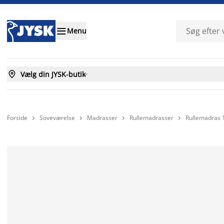

Menu

Vælg din JYSK-butik

Forside
Soveværelse
Madrasser
Rullemadrasser
Rullemadras 



