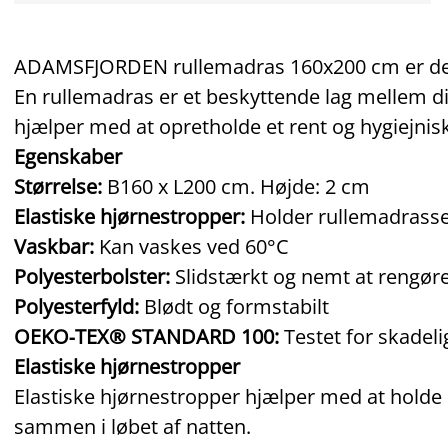
ADAMSFJORDEN rullemadras 160x200 cm er desig
En rullemadras er et beskyttende lag mellem d
hjælper med at opretholde et rent og hygiejnis
Egenskaber
Størrelse:
B160 x L200 cm. Højde: 2 cm
Elastiske hjørnestropper:
Holder rullemadrasse
Vaskbar:
Kan vaskes ved 60°C
Polyesterbolster:
Slidstærkt og nemt at rengør
Polyesterfyld:
Blødt og formstabilt
OEKO‑TEX® STANDARD 100:
Testet for skadeli
Elastiske hjørnestropper
Elastiske hjørnestropper hjælper med at holde r
sammen i løbet af natten.