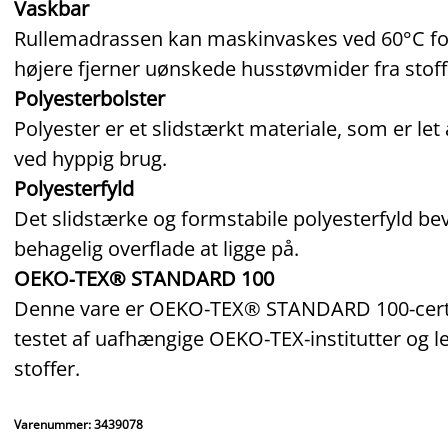
Vaskbar
Rullemadrassen kan maskinvaskes ved 60°C for 
højere fjerner uønskede husstøvmider fra stoff
Polyesterbolster
Polyester er et slidstærkt materiale, som er let
ved hyppig brug.
Polyesterfyld
Det slidstærke og formstabile polyesterfyld be
behagelig overflade at ligge på.
OEKO‑TEX® STANDARD 100
Denne vare er OEKO‑TEX® STANDARD 100‑certifi
testet af uafhængige OEKO‑TEX‑institutter og l
stoffer.
Varenummer: 3439078