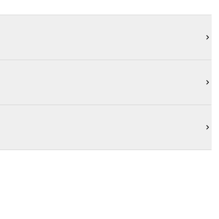


