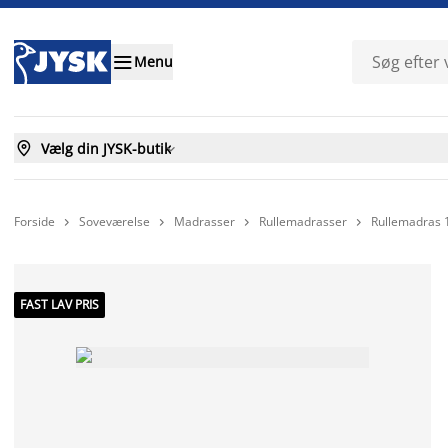

Menu

Vælg din JYSK-butik

Forside
Soveværelse
Madrasser
Rullemadrasser
Rullemadras




FAST LAV PRIS