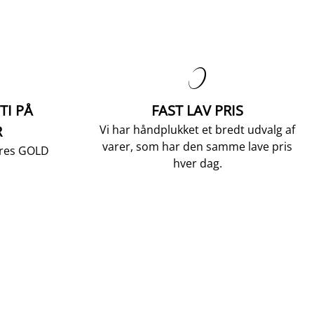

TI PÅ
FAST LAV PRIS
R
Vi har håndplukket et bredt udvalg af
varer, som har den samme lave pris
vores GOLD
hver dag.