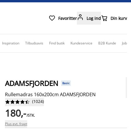



Favoritter
Log ind
Din kurv
Inspiration
Tilbudsavis
Find butik
Kundeservice
B2B Kunde
Job
ADAMSFJORDEN
Basic
Rullemadras 160x200cm ADAMSFJORDEN
(
1024
)










180,-
/STK.
Plus evt. fragt