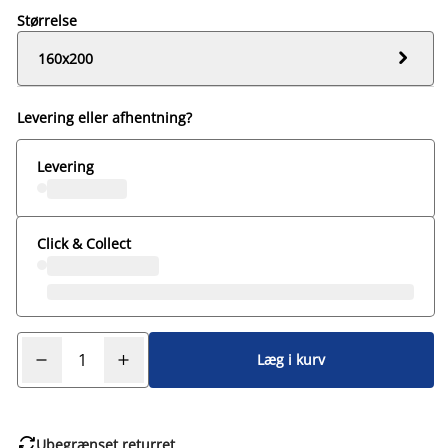
Størrelse

160x200
Levering eller afhentning?
Levering
Click & Collect
Læg i kurv

Ubegrænset returret