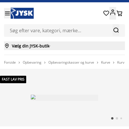






Vælg din JYSK-butik

Forside
Opbevaring
Opbevaringskasser og kurve
Kurve
Kurv M




FAST LAV PRIS