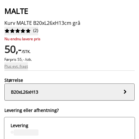
MALTE
Kurv MALTE B20xL26xH13cm grå
(
2
)










Nu endnu lavere pris
50,-
/STK.
Førpris
55,- /stk.
Plus evt. fragt
Størrelse

B20xL26xH13
Levering eller afhentning?
Levering