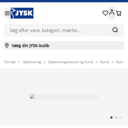






Vælg din JYSK-butik

Forside
Opbevaring
Opbevaringskasser og kurve
Kurve
Kurv G



